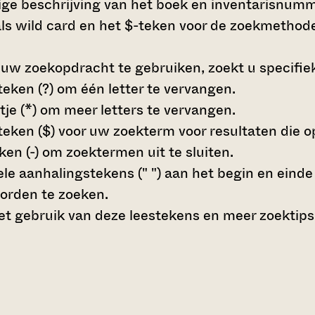
dige beschrijving van het boek en inventarisnumme
s wild card en het $-teken voor de zoekmethode
 uw zoekopdracht te gebruiken, zoekt u specifieke
teken (?)
om één letter te vervangen.
tje (*)
om meer letters te vervangen.
teken ($)
voor uw zoekterm voor resultaten die op 
en (-)
om zoektermen uit te sluiten.
le aanhalingstekens (" ")
aan het begin en eind
orden te zoeken.
t gebruik van deze leestekens en meer zoektips