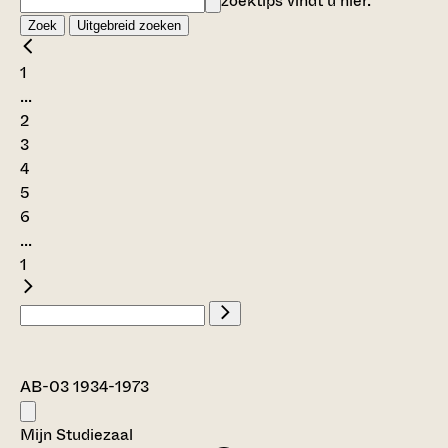
zoektips vindt u
hier
.
Zoek
Uitgebreid zoeken
1
...
2
3
4
5
6
...
1
AB-03 1934-1973
Mijn Studiezaal