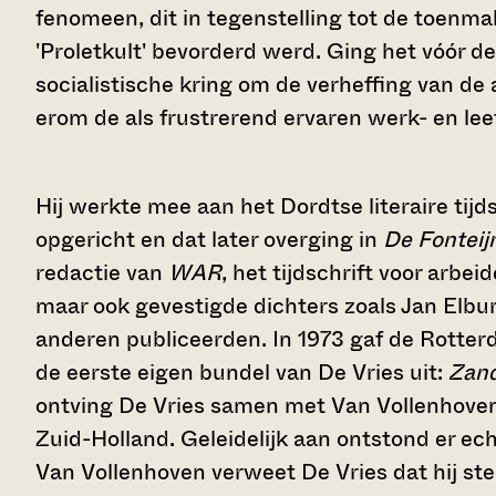
fenomeen, dit in tegenstelling tot de toenm
'Proletkult' bevorderd werd. Ging het vóór 
socialistische kring om de verheffing van de 
erom de als frustrerend ervaren werk- en leef
Hij werkte mee aan het Dordtse literaire tijd
opgericht en dat later overging in
De Fonteij
redactie van
WAR
, het tijdschrift voor arbei
maar ook gevestigde dichters zoals Jan Elbur
anderen publiceerden. In 1973 gaf de Rotte
de eerste eigen bundel van De Vries uit:
Zand
ontving De Vries samen met Van Vollenhoven 
Zuid-Holland. Geleidelijk aan ontstond er ech
Van Vollenhoven verweet De Vries dat hij st