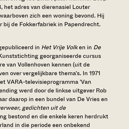
8, het adres van dierenasiel Louter
aarboven zich een woning bevond. Hij
 bij de Fokkerfabriek in Papendrecht.
 gepubliceerd in
Het Vrije Volk
en in
De
Kunststichting georganiseerde cursus
rre van Vollenhoven kennen (uit de
ven over vergelijkbare thema's. In 1971
 het VARA-televisieprogramma 'Van
zending werd door de linkse uitgever Rob
aar daarop in een bundel van De Vries en
erweer, gedichten uit de
ing bestond en die enkele keren herdrukt
land in die periode een onbekend