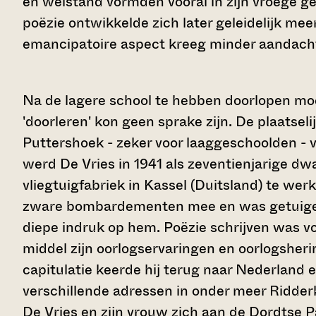
en welstand vormden vooral in zijn vroege g
poëzie ontwikkelde zich later geleidelijk meer 
emancipatoire aspect kreeg minder aandach
Na de lagere school te hebben doorlopen mo
'doorleren' kon geen sprake zijn. De plaatselij
Puttershoek - zeker voor laaggeschoolden - v
werd De Vries in 1941 als zeventienjarige dw
vliegtuigfabriek in Kassel (Duitsland) te werk
zware bombardementen mee en was getuige 
diepe indruk op hem. Poëzie schrijven was voo
middel zijn oorlogservaringen en oorlogsher
capitulatie keerde hij terug naar Nederland 
verschillende adressen in onder meer Ridder
De Vries en zijn vrouw zich aan de Dordtse 