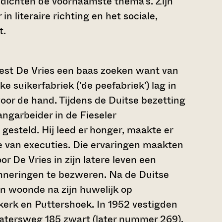
edichten de voornaamste thema's. Zijn
in literaire richting en het sociale,
t.
est De Vries een baas zoeken want van
ke suikerfabriek ('de peefabriek') lag in
oor de hand. Tijdens de Duitse bezetting
angarbeider in de Fieseler
 gesteld. Hij leed er honger, maakte er
van executies. Die ervaringen maakten
r De Vries in zijn latere leven een
inneringen te bezweren. Na de Duitse
en woonde na zijn huwelijk op
kerk en Puttershoek. In 1952 vestigden
Patersweg 185 zwart (later nummer 269).