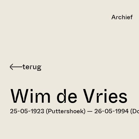
Archief
Terug
naar
Wim de Vries
Dordts
biografisch
woordenboek
25-05-1923 (Puttershoek) — 26-05-1994 (Do