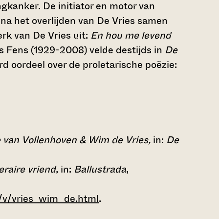
ngkanker. De initiator en motor van
f na het overlijden van De Vries samen
rk van De Vries uit:
En hou me levend
es Fens (1929-2008) velde destijds in
De
d oordeel over de proletarische poëzie:
e van Vollenhoven & Wim de Vries,
in:
De
eraire vriend
, in:
Ballustrada
,
/v/vries_wim_de.html
.