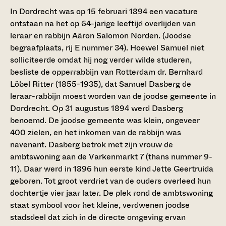
In Dordrecht was op 15 februari 1894 een vacature
ontstaan na het op 64-jarige leeftijd overlijden van
leraar en rabbijn Aäron Salomon Norden. (Joodse
begraafplaats, rij E nummer 34). Hoewel Samuel niet
solliciteerde omdat hij nog verder wilde studeren,
besliste de opperrabbijn van Rotterdam dr. Bernhard
Löbel Ritter (1855-1935), dat Samuel Dasberg de
leraar-rabbijn moest worden van de joodse gemeente in
Dordrecht. Op 31 augustus 1894 werd Dasberg
benoemd. De joodse gemeente was klein, ongeveer
400 zielen, en het inkomen van de rabbijn was
navenant. Dasberg betrok met zijn vrouw de
ambtswoning aan de Varkenmarkt 7 (thans nummer 9-
11). Daar werd in 1896 hun eerste kind Jette Geertruida
geboren. Tot groot verdriet van de ouders overleed hun
dochtertje vier jaar later. De plek rond de ambtswoning
staat symbool voor het kleine, verdwenen joodse
stadsdeel dat zich in de directe omgeving ervan