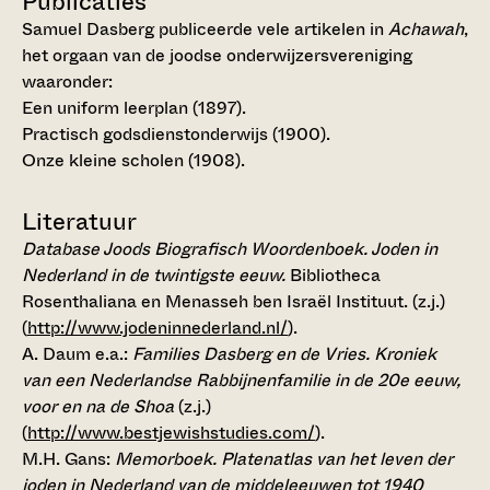
Publicaties
Samuel Dasberg publiceerde vele artikelen in
Achawah
,
het orgaan van de joodse onderwijzersvereniging
waaronder:
Een uniform leerplan (1897).
Practisch godsdienstonderwijs (1900).
Onze kleine scholen (1908).
Literatuur
Database Joods Biografisch Woordenboek. Joden in
Nederland in de twintigste eeuw.
Bibliotheca
Rosenthaliana en Menasseh ben Israël Instituut. (z.j.)
(
http://www.jodeninnederland.nl/
).
A. Daum e.a.:
Families Dasberg en de Vries. Kroniek
van een Nederlandse Rabbijnenfamilie in de 20e eeuw,
voor en na de Shoa
(z.j.)
(
http://www.bestjewishstudies.com/
).
M.H. Gans:
Memorboek. Platenatlas van het leven der
joden in Nederland van de middeleeuwen tot 1940