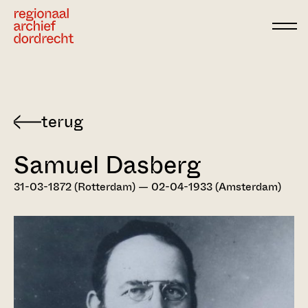
Ga direct naar de inhoud
Terug
naar
Samuel Dasberg
Dordts
biografisch
31-03-1872 (Rotterdam) — 02-04-1933 (Amsterdam)
woordenboek