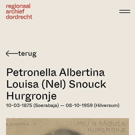
Ga direct naar de inhoud
Terug
naar
Petronella Albertina
Dordts
biografisch
Louisa (Nel) Snouck
woordenboek
Hurgronje
10-03-1875 (Soerabaja) — 08-10-1959 (Hilversum)