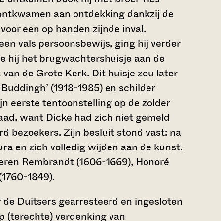
 ontkwamen aan ontdekking dankzij de
oor een op handen zijnde inval.
en vals persoonsbewijs, ging hij verder
e hij het brugwachtershuisje aan de
 van de Grote Kerk. Dit huisje zou later
 Buddingh’ (1918-1985) en schilder
ijn eerste tentoonstelling op de zolder
 daad, want Dicke had zich niet gemeld
 bezoekers. Zijn besluit stond vast: na
tura en zich volledig wijden aan de kunst.
nderen Rembrandt (1606-1669), Honoré
(1760-1849).
r de Duitsers gearresteerd en ingesloten
p (terechte) verdenking van