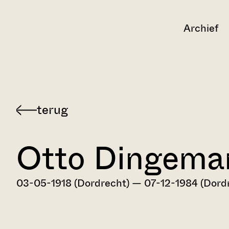
Archief
Terug
naar
Otto Dingema
Dordts
biografisch
woordenboek
03-05-1918 (Dordrecht) — 07-12-1984 (Dord