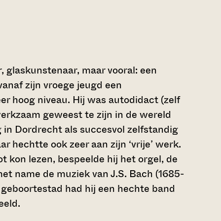
r, glaskunstenaar, maar vooral: een
anaf zijn vroege jeugd een
eer hoog niveau. Hij was autodidact (zelf
 werkzaam geweest te zijn in de wereld
g in Dordrecht als succesvol zelfstandig
r hechtte ook zeer aan zijn ‘vrije’ werk.
 kon lezen, bespeelde hij het orgel, de
met name de muziek van J.S. Bach (1685-
n geboortestad had hij een hechte band
eeld.