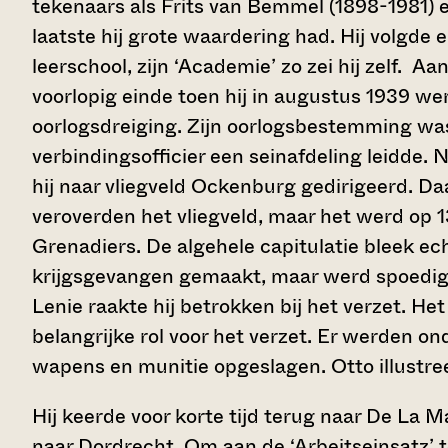
tekenaars als Frits van Bemmel (1898-1981) 
laatste hij grote waardering had. Hij volgde e
leerschool, zijn ‘Academie’ zo zei hij zelf. 
voorlopig einde toen hij in augustus 1939 w
oorlogsdreiging. Zijn oorlogsbestemming was
verbindingsofficier een seinafdeling leidde. 
hij naar vliegveld Ockenburg gedirigeerd. D
veroverden het vliegveld, maar het werd op 1
Grenadiers. De algehele capitulatie bleek ec
krijgsgevangen gemaakt, maar werd spoedig in
Lenie raakte hij betrokken bij het verzet. He
belangrijke rol voor het verzet. Er werden 
wapens en munitie opgeslagen. Otto illustree
Hij keerde voor korte tijd terug naar De La 
naar Dordrecht. Om aan de ‘Arbeitseinsatz’ 