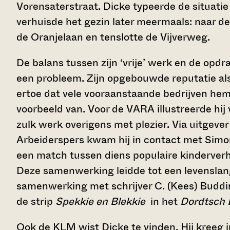
Vorensaterstraat. Dicke typeerde de situatie 
verhuisde het gezin later meermaals: naar d
de Oranjelaan en tenslotte de Vijverweg.
De balans tussen zijn ‘vrije’ werk en de opdra
een probleem. Zijn opgebouwde reputatie als i
ertoe dat vele vooraanstaande bedrijven hem 
voorbeeld van. Voor de VARA illustreerde hij v
zulk werk overigens met plezier. Via uitgeve
Arbeiderspers kwam hij in contact met Simon
een match tussen diens populaire kinderver
Deze samenwerking leidde tot een levenslan
samenwerking met schrijver C. (Kees) Budding
de strip
Spekkie en Blekkie
in het
Dordtsch 
Ook de KLM wist Dicke te vinden. Hij kreeg 