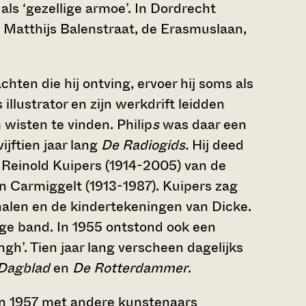
als ‘gezellige armoe’. In Dordrecht
e Matthijs Balenstraat, de Erasmuslaan,
chten die hij ontving, ervoer hij soms als
llustrator en zijn werkdrift leidden
wisten te vinden. Philip
s
was daar een
ijftien jaar lang
De Radiogids.
Hij deed
r Reinold Kuipers (1914-2005) van de
 Carmiggelt (1913-1987). Kuipers zag
halen en de kindertekeningen van Dicke.
ge band. In 1955 ontstond ook een
h’. Tien jaar lang verscheen dagelijks
Dagblad
en
De Rotterdammer
.
in 1957 met andere kunstenaars