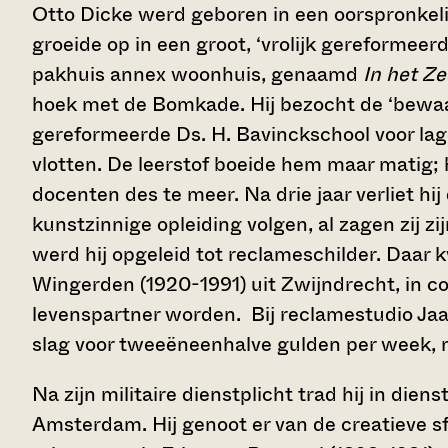
Otto Dicke werd geboren in een oorspronkelij
groeide op in een groot, ‘vrolijk gereformee
pakhuis annex woonhuis, genaamd
In
het Ze
hoek met de Bomkade. Hij bezocht de ‘bewa
gereformeerde Ds. H. Bavinckschool voor lag
vlotten. De leerstof boeide hem maar matig; 
docenten des te meer. Na drie jaar verliet hi
kunstzinnige opleiding volgen, al zagen zij 
werd hij opgeleid tot reclameschilder. Daar
Wingerden (1920-1991) uit Zwijndrecht, in con
levenspartner worden. Bij reclamestudio Jaap
slag voor tweeëneenhalve gulden per week, maa
Na zijn militaire dienstplicht trad hij in di
Amsterdam. Hij genoot er van de creatieve s