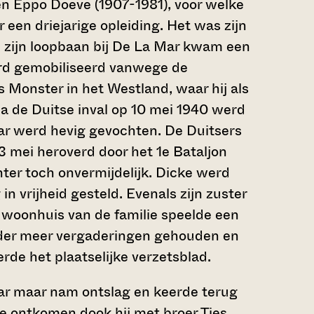
en Eppo Doeve (1907-1981), voor welke
r een driejarige opleiding. Het was zijn
Aan zijn loopbaan bij De La Mar kwam een
erd gemobiliseerd vanwege de
 Monster in het Westland, waar hij als
Na de Duitse inval op 10 mei 1940 werd
aar werd hevig gevochten. De Duitsers
3 mei heroverd door het 1e Bataljon
hter toch onvermijdelijk. Dicke werd
 vrijheid gesteld. Evenals zijn zuster
t woonhuis van de familie speelde een
onder meer vergaderingen gehouden en
rde het plaatselijke verzetsblad.
Mar maar nam ontslag en keerde terug
te ontkomen dook hij met broer Ties