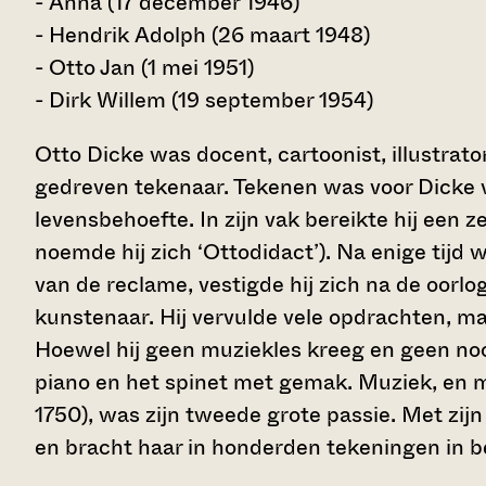
- Anna (17 december 1946)
- Hendrik Adolph (26 maart 1948)
- Otto Jan (1 mei 1951)
- Dirk Willem (19 september 1954)
Otto Dicke was docent, cartoonist, illustrato
gedreven tekenaar. Tekenen was voor Dicke v
levensbehoefte. In zijn vak bereikte hij een z
noemde hij zich ‘Ottodidact’). Na enige tijd
van de reclame, vestigde hij zich na de oorlo
kunstenaar. Hij vervulde vele opdrachten, maa
Hoewel hij geen muziekles kreeg en geen noot
piano en het spinet met gemak. Muziek, en 
1750), was zijn tweede grote passie. Met zij
en bracht haar in honderden tekeningen in b