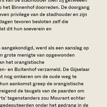
s van de stadhouder toen zij getweeën
p het Binnenhof doorreden. De doorgang
ven privilege van de stadhouder en zijn
dagen tevoren besloten zelf die
at dit hun soeverein en
as aangekondigd, werd als een aanslag op
en grote menigte van opgewonden
an het orangistische
n- en Buitenhof verzameld. De Gijselaar
nt nog omkeren om de oude weg te
ij hun aankomst greep de orangistische
reigend de teugels van de paarden om
rts' tegenstanders zou Mourant echter
e gedeputeerden onder het gedrang in de