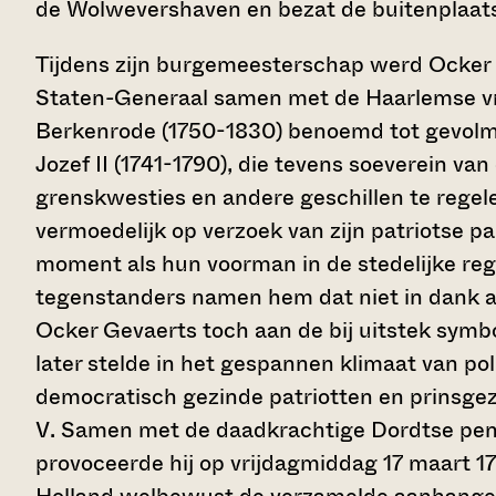
de Wolwevershaven en bezat de buitenplaats K
Tijdens zijn burgemeesterschap werd Ocker 
Staten-Generaal samen met de Haarlemse v
Berkenrode (1750-1830) benoemd tot gevolm
Jozef II (1741-1790), die tevens soeverein va
grenskwesties en andere geschillen te regele
vermoedelijk op verzoek van zijn patriotse p
moment als hun voorman in de stedelijke reg
tegenstanders namen hem dat niet in dank af
Ocker Gevaerts toch aan de bij uitstek symbol
later stelde in het gespannen klimaat van pol
democratisch gezinde patriotten en prinsge
V. Samen met de daadkrachtige Dordtse pensi
provoceerde hij op vrijdagmiddag 17 maart 1