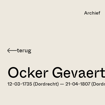
Archief
Terug
naar
Ocker Gevaer
Dordts
biografisch
woordenboek
12-03-1735 (Dordrecht) — 21-04-1807 (Dord