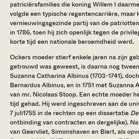
patriciërsfamilies die koning Willem I daarme
volgde een typische regentencarrière, maar k
vernieuwingsgezinde partij van de patriotten.
in 1786, toen hij zich openlijk tegen de privi
korte tijd een nationale beroemdheid werd.
Ockers moeder stierf enkele jaren na zijn gebo
getrouwd was geweest, is daarna nog twee
Suzanna Catharina Albinus (1703-1741), docht
Bernardus Albinus, en in 1751 met Suzanna 
van mr. Nicolaas Stoop. Een echte moeder he
tijd gehad. Hij werd ingeschreven aan de un
7 juli1755 in de rechten op een dissertatie
De
ontbinding van contracten en dergelijke). N
van Geervliet, Simonshaven en Biert, als opv