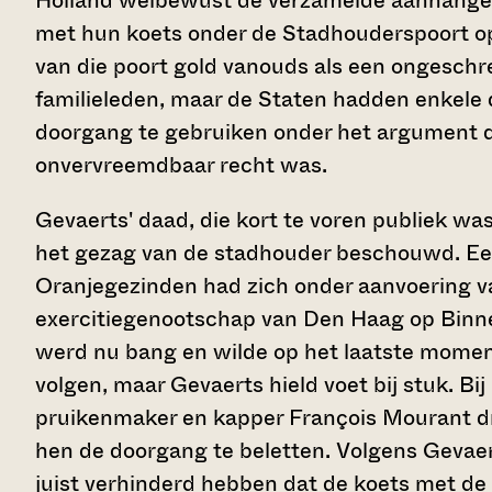
Holland welbewust de verzamelde aanhanger
met hun koets onder de Stadhouderspoort o
van die poort gold vanouds als een ongeschre
familieleden, maar de Staten hadden enkele 
doorgang te gebruiken onder het argument d
onvervreemdbaar recht was.
Gevaerts' daad, die kort te voren publiek w
het gezag van de stadhouder beschouwd. E
Oranjegezinden had zich onder aanvoering v
exercitiegenootschap van Den Haag op Binne
werd nu bang en wilde op het laatste mome
volgen, maar Gevaerts hield voet bij stuk. B
pruikenmaker en kapper François Mourant d
hen de doorgang te beletten. Volgens Gevae
juist verhinderd hebben dat de koets met d