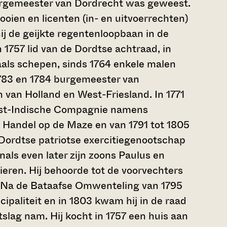
burgemeester van Dordrecht was geweest.
oien en licenten (in- en uitvoerrechten)
ij de geijkte regentenloopbaan in de
 1757 lid van de Dordtse achtraad, in
als schepen, sinds 1764 enkele malen
1783 en 1784 burgemeester van
 van Holland en West-Friesland. In 1771
ost-Indische Compagnie namens
e Handel op de Maze en van 1791 tot 1805
t Dordtse patriotse exercitiegenootschap
nals even later zijn zoons Paulus en
nieren. Hij behoorde tot de voorvechters
. Na de Bataafse Omwenteling van 1795
cipaliteit en in 1803 kwam hij in de raad
tslag nam. Hij kocht in 1757 een huis aan