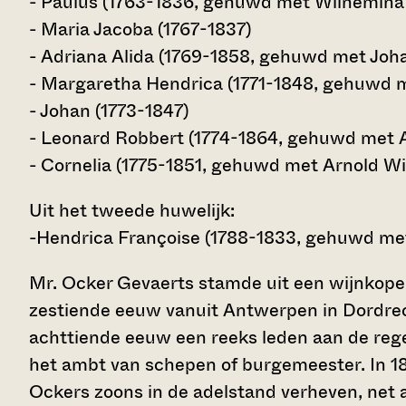
- Paulus (1763-1836, gehuwd met Wilhemina 
- Maria Jacoba (1767-1837)
- Adriana Alida (1769-1858, gehuwd met Joh
- Margaretha Hendrica (1771-1848, gehuwd m
- Johan (1773-1847)
- Leonard Robbert (1774-1864, gehuwd met
- Cornelia (1775-1851, gehuwd met Arnold Wi
Uit het tweede huwelijk:
-Hendrica Françoise (1788-1833, gehuwd met
Mr. Ocker Gevaerts stamde uit een wijnkoper
zestiende eeuw vanuit Antwerpen in Dordrec
achttiende eeuw een reeks leden aan de rege
het ambt van schepen of burgemeester. In 1815
Ockers zoons in de adelstand verheven, net 