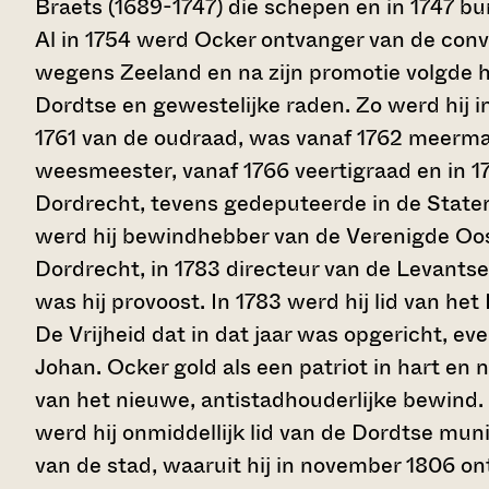
Braets (1689-1747) die schepen en in 1747 
Al in 1754 werd Ocker ontvanger van de convo
wegens Zeeland en na zijn promotie volgde h
Dordtse en gewestelijke raden. Zo werd hij in
1761 van de oudraad, was vanaf 1762 meerma
weesmeester, vanaf 1766 veertigraad en in 
Dordrecht, tevens gedeputeerde in de Staten
werd hij bewindhebber van de Verenigde O
Dordrecht, in 1783 directeur van de Levants
was hij provoost. In 1783 werd hij lid van he
De Vrijheid dat in dat jaar was opgericht, eve
Johan. Ocker gold als een patriot in hart en 
van het nieuwe, antistadhouderlijke bewind
werd hij onmiddellijk lid van de Dordtse muni
van de stad, waaruit hij in november 1806 on