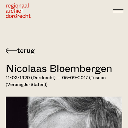
Ga direct naar de inhoud
Terug
naar
Nicolaas Bloembergen
Dordts
biografisch
11-03-1920 (Dordrecht) — 05-09-2017 (Tuscon
woordenboek
(Verenigde-Staten))