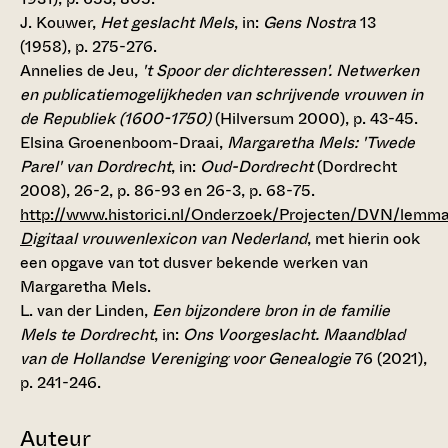
J. Kouwer,
Het geslacht Mels
, in:
Gens Nostra
13
(1958), p. 275-276.
Annelies de Jeu,
't Spoor der dichteressen'. Netwerken
en publicatiemogelijkheden van schrijvende vrouwen in
de Republiek (1600-1750)
(Hilversum 2000), p. 43-45.
Elsina Groenenboom-Draai,
Margaretha Mels: 'Twede
Parel' van Dordrecht
, in:
Oud-Dordrecht
(Dordrecht
2008), 26-2, p. 86-93 en 26-3, p. 68-75.
http://www.historici.nl/Onderzoek/Projecten/DVN/lemm
D
igitaal vrouwenlexicon van Nederland
, met hierin ook
een opgave van tot dusver bekende werken van
Margaretha Mels.
L. van der Linden,
Een bijzondere bron in de familie
Mels te Dordrecht
, in:
Ons Voorgeslacht. Maandblad
van de Hollandse Vereniging voor Genealogie
76 (2021),
p. 241-246.
Auteur