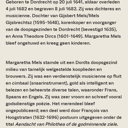
Geboren te Dordrecht op 20 juli 1641, aldaar overleden
4 juli 1682 en begraven 8 juli 1682. Zij was dichteres en
musicienne. Dochter van Gijsbert Mels/Mels
Gijsbrechtsz (1595-1648), korenkoper en voorganger
van de doopsgezinden te Dordrecht (bevestigd 1635),
en Anna Theodore Dircs (1601-1649). Margaretha Mels
bleef ongehuwd en kreeg geen kinderen.
Margaretha Mels stamde uit een Dordts doopsgezind
milieu van tamelijk welgestelde kooplieden en
brouwers. Zij was een verdienstelijk musicienne op fluit
en cimbaal (snaarinstrument), gold als intelligent en
belezen en beheerste diverse talen, waaronder Frans,
Spaans en Engels. Zij was zeer vroom en schreef vooral
godsdienstige poëzie. Het merendeel bleef
ongepubliceerd; een deel werd door François van
Hoogstraten (1632-1696) postuum uitgegeven onder de
titel
Aendacht van Philothea of de godminnende ziele.