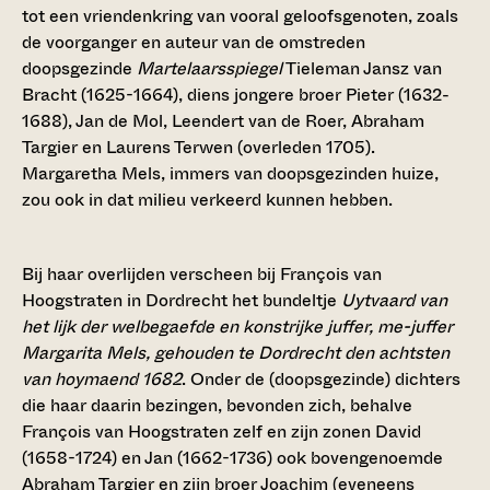
tot een vriendenkring van vooral geloofsgenoten, zoals
de voorganger en auteur van de omstreden
doopsgezinde
Martelaarsspiegel
Tieleman Jansz van
Bracht (1625-1664), diens jongere broer Pieter (1632-
1688), Jan de Mol, Leendert van de Roer, Abraham
Targier en Laurens Terwen (overleden 1705).
Margaretha Mels, immers van doopsgezinden huize,
zou ook in dat milieu verkeerd kunnen hebben.
Bij haar overlijden verscheen bij François van
Hoogstraten in Dordrecht het bundeltje
Uytvaard van
het lijk der welbegaefde en konstrijke juffer, me-juffer
Margarita Mels, gehouden te Dordrecht den achtsten
van hoymaend 1682
. Onder de (doopsgezinde) dichters
die haar daarin bezingen, bevonden zich, behalve
François van Hoogstraten zelf en zijn zonen David
(1658-1724) en Jan (1662-1736) ook bovengenoemde
Abraham Targier en zijn broer Joachim (eveneens