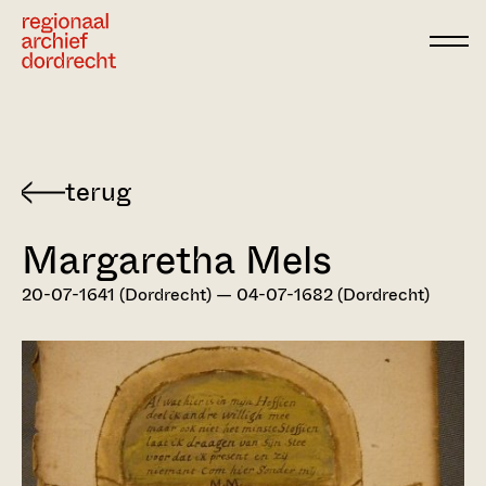
Ga direct naar de inhoud
Terug
naar
Margaretha Mels
Dordts
biografisch
20-07-1641 (Dordrecht) — 04-07-1682 (Dordrecht)
woordenboek