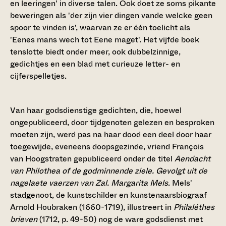
en leeringen' in diverse talen. Ook doet ze soms pikante
beweringen als 'der zijn vier dingen vande welcke geen
spoor te vinden is', waarvan ze er één toelicht als
'Eenes mans wech tot Eene maget'. Het vijfde boek
tenslotte biedt onder meer, ook dubbelzinnige,
gedichtjes en een blad met curieuze letter- en
cijferspelletjes.
Van haar godsdienstige gedichten, die, hoewel
ongepubliceerd, door tijdgenoten gelezen en besproken
moeten zijn, werd pas na haar dood een deel door haar
toegewijde, eveneens doopsgezinde, vriend François
van Hoogstraten gepubliceerd onder de titel
Aendacht
van Philothea of de godminnende ziele. Gevolgt uit de
nagelaete vaerzen van Zal. Margarita Mels
. Mels'
stadgenoot, de kunstschilder en kunstenaarsbiograaf
Arnold Houbraken (1660-1719), illustreert in
Philaléthes
brieven
(1712, p. 49-50) nog de ware godsdienst met