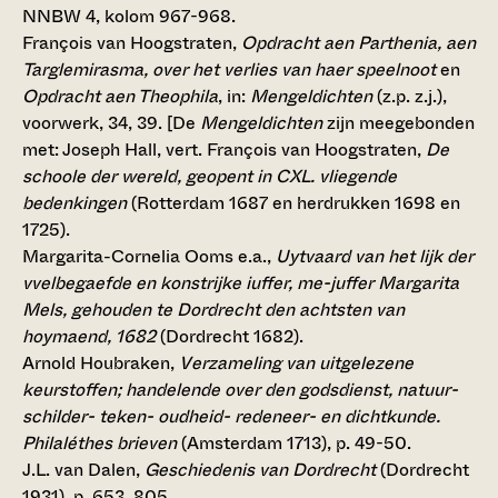
NNBW 4, kolom 967-968.
François van Hoogstraten,
Opdracht aen Parthenia, aen
Targlemirasma, over het verlies van haer speelnoot
en
Opdracht aen Theophila
, in:
Mengeldichten
(z.p. z.j.),
voorwerk, 34, 39. [De
Mengeldichten
zijn meegebonden
met: Joseph Hall, vert. François van Hoogstraten,
De
schoole der wereld, geopent in CXL. vliegende
bedenkingen
(Rotterdam 1687 en herdrukken 1698 en
1725).
Margarita-Cornelia Ooms e.a.,
Uytvaard van het lijk der
vvelbegaefde en konstrijke iuffer, me-juffer Margarita
Mels, gehouden te Dordrecht den achtsten van
hoymaend, 1682
(Dordrecht 1682).
Arnold Houbraken,
Verzameling van uitgelezene
keurstoffen; handelende over den godsdienst, natuur-
schilder- teken- oudheid- redeneer- en dichtkunde.
Philaléthes brieven
(Amsterdam 1713), p. 49-50.
J.L. van Dalen,
Geschiedenis van Dordrecht
(Dordrecht
1931), p. 653, 805.