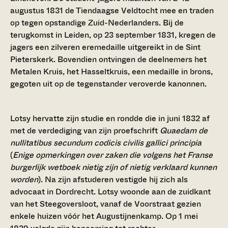
augustus 1831 de Tiendaagse Veldtocht mee en traden
op tegen opstandige Zuid-Nederlanders. Bij de
terugkomst in Leiden, op 23 september 1831, kregen de
jagers een zilveren eremedaille uitgereikt in de Sint
Pieterskerk. Bovendien ontvingen de deelnemers het
Metalen Kruis, het Hasseltkruis, een medaille in brons,
gegoten uit op de tegenstander veroverde kanonnen.
Lotsy hervatte zijn studie en rondde die in juni 1832 af
met de verdediging van zijn proefschrift
Quaedam de
nullitatibus secundum codicis civilis gallici principia
(
Enige opmerkingen over zaken die volgens het Franse
burgerlijk wetboek nietig zijn of nietig verklaard kunnen
worden
). Na zijn afstuderen vestigde hij zich als
advocaat in Dordrecht. Lotsy woonde aan de zuidkant
van het Steegoversloot, vanaf de Voorstraat gezien
enkele huizen vóór het Augustijnenkamp. Op 1 mei