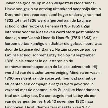
Johannes groeide op in een welgesteld Nederlands-
Hervormd gezin en ontving uitstekend onderwijs dat in
Dordrecht met voorbereidend hoger onderwijs van mei
1822 tot mei 1826 werd afgerond aan de Latijnse
school onder rector G. Fenema (1785-1859). Zijn
interesse voor de klassieken werd sterk gestimuleerd
door zijn neef Jacob Hendrik Hoeufft (1756-1843), de
beroemde taalkundige en dichter die gefascineerd was
door de Latijnse dichtkunst. Na zijn promotie aan de
Latijnse school schreef Lotsy zich op 19 september
1826 in als student in de letteren en de
rechtswetenschappen aan de Leidse universiteit. Hij
werd lid van de studentenvereniging Minerva en was in
1830 president van de sociëteit. Toen dat jaar uit de
studenten een compagnie Jagers werd gevormd in
verband met de opstand in de Zuidelijke Nederlanden,
trad ook Lotsy toe. De compagnie met Lotsy als een
van de sergeanten vertrok 13 november 1830 naar
Eindhoven. De student-jagers maakten van 2-12