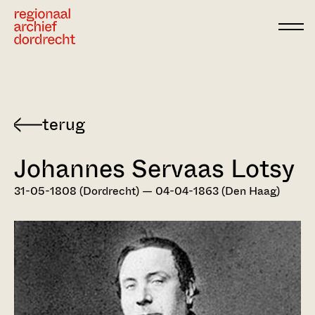
Ga direct naar de inhoud
Terug
naar
Johannes Servaas Lotsy
Dordts
biografisch
31-05-1808 (Dordrecht) — 04-04-1863 (Den Haag)
woordenboek