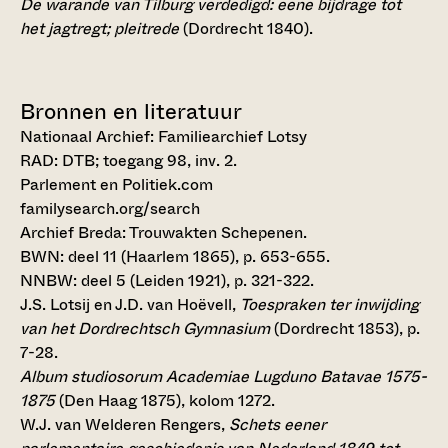
De warande van Tilburg verdedigd: eene bijdrage tot
het jagtregt; pleitrede
(Dordrecht 1840).
Bronnen en literatuur
Nationaal Archief: Familiearchief Lotsy
RAD: DTB; toegang 98, inv. 2.
Parlement en Politiek.com
familysearch.org/search
Archief Breda: Trouwakten Schepenen.
BWN: deel 11 (Haarlem 1865), p. 653-655.
NNBW: deel 5 (Leiden 1921), p. 321-322.
J.S. Lotsij en J.D. van Hoëvell,
Toespraken ter inwijding
van het Dordrechtsch Gymnasium
(Dordrecht 1853), p.
7-28.
Album studiosorum Academiae Lugduno Batavae 1575-
1875
(Den Haag 1875), kolom 1272.
W.J. van Welderen Rengers,
Schets eener