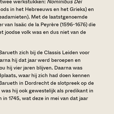
et twee werkstukken:
Nominibus Dei
ods in het Hebreeuws en het Grieks) en
aeadamieten). Met de laatstgenoemde
r van Isaäc de la Peyrère (1596-1676) die
t joodse volk was en dus niet van de
arueth zich bij de Classis Leiden voor
rna hij dat jaar werd beroepen en
u hij vier jaren blijven. Daarna was
ndplaats, waar hij zich had doen kennen
 Barueth in Dordrecht de slotpreek op de
as hij ook gewestelijk als predikant in
in 1745, wat deze in mei van dat jaar