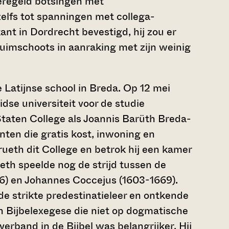
eregeld botsingen met
elfs tot spanningen met collega-
ant in Dordrecht bevestigd, hij zou er
uimschoots in aanraking met zijn weinig
 Latijnse school in Breda. Op 12 mei
eidse universiteit voor de studie
Staten College als Joannis Barüth Breda-
ten die gratis kost, inwoning en
rueth dit College en betrok hij een kamer
ueth speelde nog de strijd tussen de
6) en Johannes Coccejus (1603-1669).
e strikte predestinatieleer en ontkende
n Bijbelexegese die niet op dogmatische
verband in de Bijbel was belangrijker. Hij