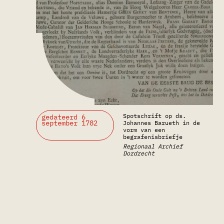
Spotschrift op ds.
gedateerd 6
september 1782
Johannes Barueth in de
vorm van een
begrafenisbriefje
Regionaal Archief
Dordrecht