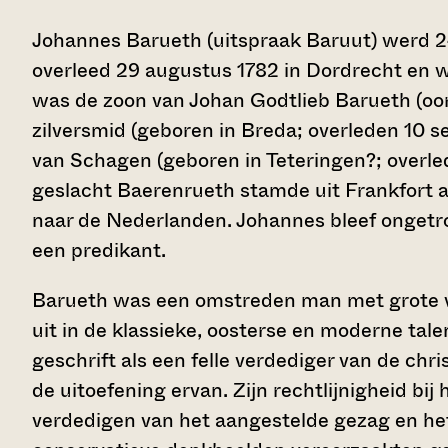
Johannes Barueth (uitspraak Baruut) werd 24
overleed 29 augustus 1782 in Dordrecht en w
was de zoon van Johan Godtlieb Barueth (oor
zilversmid (geboren in Breda; overleden 10 s
van Schagen (geboren in Teteringen?; overled
geslacht Baerenrueth stamde uit Frankfort 
naar de Nederlanden. Johannes bleef ongetr
een predikant.
Barueth was een omstreden man met grote we
uit in de klassieke, oosterse en moderne tale
geschrift als een felle verdediger van de chris
de uitoefening ervan. Zijn rechtlijnigheid bi
verdedigen van het aangestelde gezag en het