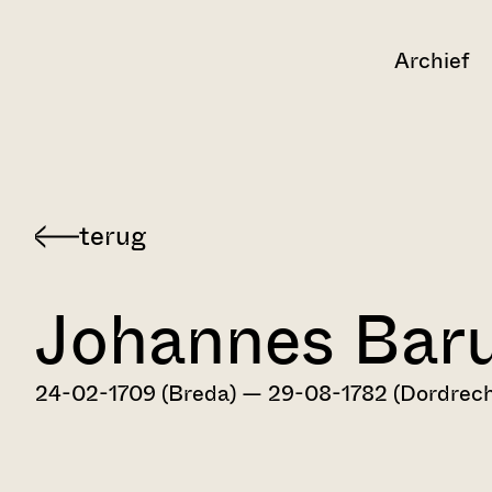
Archief
Terug
naar
Johannes Bar
Dordts
biografisch
woordenboek
24-02-1709 (Breda) — 29-08-1782 (Dordrech