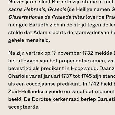
Na zes jaren sloot Barueth zijn studie af m
sacris Hebraeis, Graecis
(de Heilige namen G
Dissertationes de Praeadamites
(over de Pr
mengde Barueth zich in de strijd tegen de lee
stelde dat Adam slechts de stamvader van he
gehele mensheid.
Na zijn vertrek op 17 november 1732 meldde B
het afleggen van het proponentsexamen, waa
bevestigd als predikant in Hoogwoud. Daar zo
Charlois vanaf januari 1737 tot 1745 zijn sta
als een coccejaanse predikant. In 1742 hield
Zuid-Hollandse synode en vanaf dat moment w
beeld. De Dordtse kerkenraad beriep Barueth 
accepteerde.