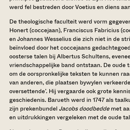
werd fel bestreden door Voetius en diens aa
De theologische faculteit werd vorm gegeve
Honert (coccejaan), Franciscus Fabricius (c
en Johannes Wesselius die zich niet in de st
beïnvloed door het coccejaans gedachtegoed.
oosterse talen bij Albertus Schultens, even
vriendschappelijke band ontstaan. De oude t
om de oorspronkelijke teksten te kunnen raa
van anderen, die plaatsen bywylen verkeerd
oversettende’. Hij vergaarde ook grote kennis
geschiedenis. Barueth werd in 1747 als taal
zijn prekenbundel
Jacobs doodbedde
met aa
en uitdrukkingen vergeleken met de oude ta