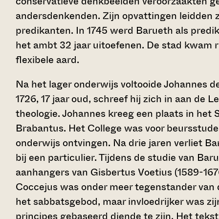
conservatieve denkbeelden veroorzaakten g
andersdenkenden. Zijn opvattingen leidden z
predikanten. In 1745 werd Barueth als predik
het ambt 32 jaar uitoefenen. De stad kwam r
flexibele aard.
Na het lager onderwijs voltooide Johannes de
1726, 17 jaar oud, schreef hij zich in aan de L
theologie. Johannes kreeg een plaats in het 
Brabantus. Het College was voor beursstuden
onderwijs ontvingen. Na drie jaren verliet Ba
bij een particulier. Tijdens de studie van Bar
aanhangers van Gisbertus Voetius (1589-167
Coccejus was onder meer tegenstander van d
het sabbatsgebod, maar invloedrijker was zij
principes gebaseerd diende te zijn. Het tekst