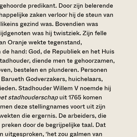
 gehoorde predikant. Door zijn belerende
happelijke zaken verloor hij de steun van
blikeins gezind was. Bovendien was
jdgenoten was hij twistziek. Zijn felle
van Oranje wekte tegenstand,
n de hand: God, de Republiek en het Huis
stadhouder, diende men te gehoorzamen,
roven, bestelen en plunderen. Personen
 Barueth Godverzakers, huichelaars,
 lieden. Stadhouder Willem V noemde hij
 het stadhouderschap
uit 1765 komen
en deze stellingnames voort uit zijn
wekten die ergernis. De arbeiders, die
reken door de begrijpelijke taal. Dat
en uitgesproken, ‘het zou galmen van