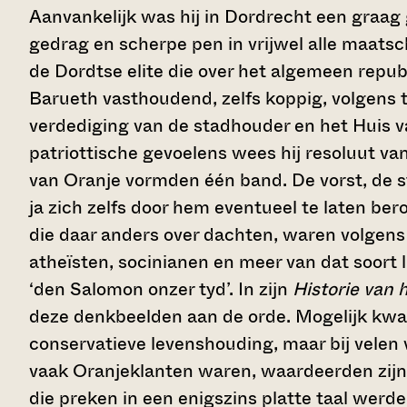
Aanvankelijk was hij in Dordrecht een graag
gedrag en scherpe pen in vrijwel alle maatsc
de Dordtse elite die over het algemeen repu
Barueth vasthoudend, zelfs koppig, volgens ti
verdediging van de stadhouder en het Huis 
patriottische gevoelens wees hij resoluut va
van Oranje vormden één band. De vorst, de 
ja zich zelfs door hem eventueel te laten be
die daar anders over dachten, waren volgens
atheïsten, socinianen en meer van dat soort
‘den Salomon onzer tyd’. In zijn
Historie van
deze denkbeelden aan de orde. Mogelijk kwam
conservatieve levenshouding, maar bij velen 
vaak Oranjeklanten waren, waardeerden zijn p
die preken in een enigszins platte taal werd