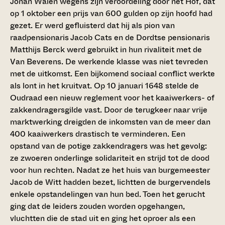
Johan Walen wegens zijn veroordeling door het Hof, dat
op 1 oktober een prijs van 600 gulden op zijn hoofd had
gezet. Er werd gefluisterd dat hij als pion van
raadpensionaris Jacob Cats en de Dordtse pensionaris
Matthijs Berck werd gebruikt in hun rivaliteit met de
Van Beverens. De werkende klasse was niet tevreden
met de uitkomst. Een bijkomend sociaal conflict werkte
als lont in het kruitvat. Op 10 januari 1648 stelde de
Oudraad een nieuw reglement voor het kaaiwerkers- of
zakkendragersgilde vast. Door de terugkeer naar vrije
marktwerking dreigden de inkomsten van de meer dan
400 kaaiwerkers drastisch te verminderen. Een
opstand van de potige zakkendragers was het gevolg:
ze zwoeren onderlinge solidariteit en strijd tot de dood
voor hun rechten. Nadat ze het huis van burgemeester
Jacob de Witt hadden bezet, lichtten de burgervendels
enkele opstandelingen van hun bed. Toen het gerucht
ging dat de leiders zouden worden opgehangen,
vluchtten die de stad uit en ging het oproer als een