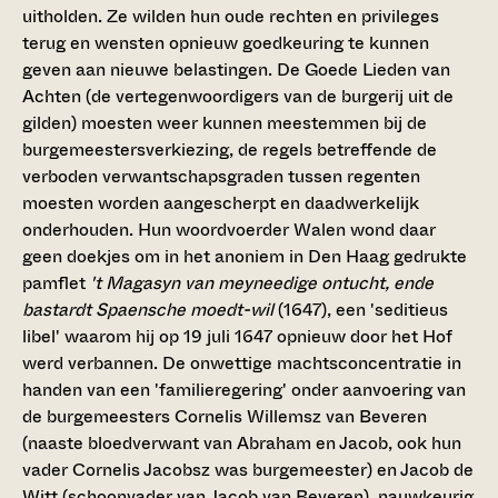
uitholden. Ze wilden hun oude rechten en privileges
terug en wensten opnieuw goedkeuring te kunnen
geven aan nieuwe belastingen. De Goede Lieden van
Achten (de vertegenwoordigers van de burgerij uit de
gilden) moesten weer kunnen meestemmen bij de
burgemeestersverkiezing, de regels betreffende de
verboden verwantschapsgraden tussen regenten
moesten worden aangescherpt en daadwerkelijk
onderhouden. Hun woordvoerder Walen wond daar
geen doekjes om in het anoniem in Den Haag gedrukte
pamflet
't Magasyn van meyneedige ontucht, ende
bastardt Spaensche moedt-wil
(1647), een 'seditieus
libel' waarom hij op 19 juli 1647 opnieuw door het Hof
werd verbannen. De onwettige machtsconcentratie in
handen van een 'familieregering' onder aanvoering van
de burgemeesters Cornelis Willemsz van Beveren
(naaste bloedverwant van Abraham en Jacob, ook hun
vader Cornelis Jacobsz was burgemeester) en Jacob de
Witt (schoonvader van Jacob van Beveren), nauwkeurig