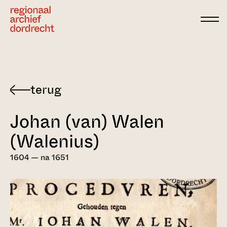
Ga direct naar de inhoud
Terug
naar
Johan (van) Walen
Dordts
biografisch
(Walenius)
woordenboek
1604 — na 1651