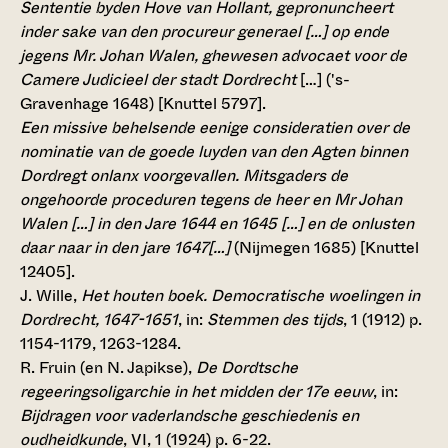
Sententie byden Hove van Hollant, gepronuncheert
inder sake van den procureur generael […] op ende
jegens Mr. Johan Walen, ghewesen advocaet voor de
Camere Judicieel der stadt Dordrecht
[…] ('s-
Gravenhage 1648) [Knuttel 5797].
Een missive behelsende eenige consideratien over de
nominatie van de goede luyden van den Agten binnen
Dordregt onlanx voorgevallen. Mitsgaders de
ongehoorde proceduren tegens de heer en Mr Johan
Walen […] in den Jare 1644 en 1645 […] en de onlusten
daar naar in den jare 1647[…]
(Nijmegen 1685) [Knuttel
12405].
J. Wille,
Het houten boek. Democratische woelingen in
Dordrecht, 1647-1651
, in:
Stemmen des tijds
, 1 (1912) p.
1154-1179, 1263-1284.
R. Fruin (en N. Japikse),
De Dordtsche
regeeringsoligarchie in het midden der 17e eeuw
, in:
Bijdragen voor vaderlandsche geschiedenis en
oudheidkunde
, VI, 1 (1924) p. 6-22.