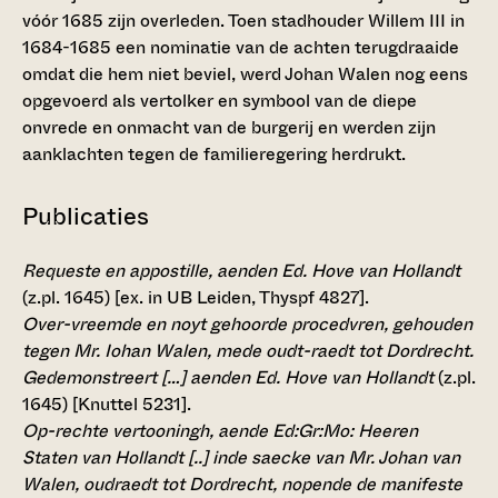
vóór 1685 zijn overleden. Toen stadhouder Willem III in
1684-1685 een nominatie van de achten terugdraaide
omdat die hem niet beviel, werd Johan Walen nog eens
opgevoerd als vertolker en symbool van de diepe
onvrede en onmacht van de burgerij en werden zijn
aanklachten tegen de familieregering herdrukt.
Publicaties
Requeste en appostille, aenden Ed. Hove van Hollandt
(z.pl. 1645) [ex. in UB Leiden, Thyspf 4827].
Over-vreemde en noyt gehoorde procedvren, gehouden
tegen Mr. Iohan Walen, mede oudt-raedt tot Dordrecht.
Gedemonstreert […] aenden Ed. Hove van Hollandt
(z.pl.
1645) [Knuttel 5231].
Op-rechte vertooningh, aende Ed:Gr:Mo: Heeren
Staten van Hollandt [..] inde saecke van Mr. Johan van
Walen, oudraedt tot Dordrecht, nopende de manifeste