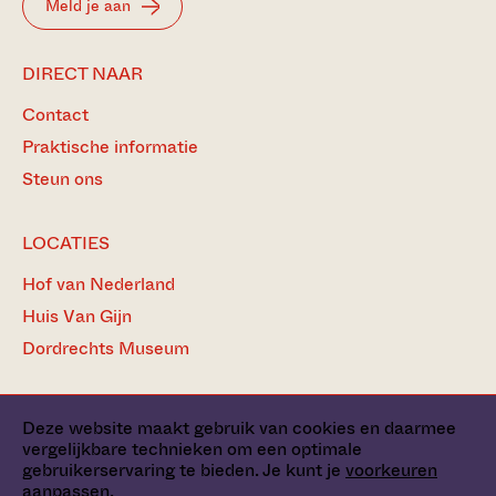
Meld je aan
DIRECT NAAR
Contact
Praktische informatie
Steun ons
LOCATIES
Hof van Nederland
Huis Van Gijn
Dordrechts Museum
Deze website maakt gebruik van cookies en daarmee
vergelijkbare technieken om een optimale
Pers
gebruikerservaring te bieden. Je kunt je
voorkeuren
Privacy statement, cookies & disclaimer
aanpassen
.