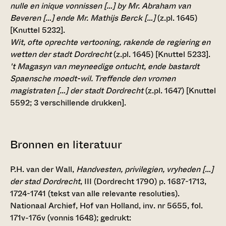
nulle en inique vonnissen […] by Mr. Abraham van
Beveren […] ende Mr. Mathijs Berck […]
(z.pl. 1645)
[Knuttel 5232].
Wit, ofte oprechte vertooning, rakende de regiering en
wetten der stadt Dordrecht
(z.pl. 1645) [Knuttel 5233].
't Magasyn van meyneedige ontucht, ende bastardt
Spaensche moedt-wil. Treffende den vromen
magistraten […] der stadt Dordrecht
(z.pl. 1647) [Knuttel
5592; 3 verschillende drukken].
Bronnen en literatuur
P.H. van der Wall,
Handvesten, privilegien, vryheden […]
der stad Dordrecht
, III (Dordrecht 1790) p. 1687-1713,
1724-1741 (tekst van alle relevante resoluties).
Nationaal Archief, Hof van Holland, inv. nr 5655, fol.
171v-176v (vonnis 1648); gedrukt: