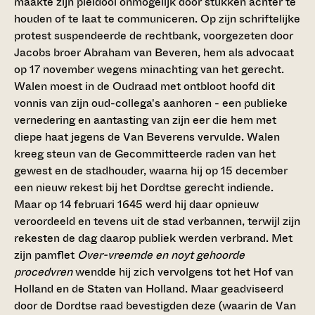
maakte zijn pleidooi onmogelijk door stukken achter te
houden of te laat te communiceren. Op zijn schriftelijke
protest suspendeerde de rechtbank, voorgezeten door
Jacobs broer Abraham van Beveren, hem als advocaat
op 17 november wegens minachting van het gerecht.
Walen moest in de Oudraad met ontbloot hoofd dit
vonnis van zijn oud-collega's aanhoren - een publieke
vernedering en aantasting van zijn eer die hem met
diepe haat jegens de Van Beverens vervulde. Walen
kreeg steun van de Gecommitteerde raden van het
gewest en de stadhouder, waarna hij op 15 december
een nieuw rekest bij het Dordtse gerecht indiende.
Maar op 14 februari 1645 werd hij daar opnieuw
veroordeeld en tevens uit de stad verbannen, terwijl zijn
rekesten de dag daarop publiek werden verbrand. Met
zijn pamflet
Over-vreemde en noyt gehoorde
procedvren
wendde hij zich vervolgens tot het Hof van
Holland en de Staten van Holland. Maar geadviseerd
door de Dordtse raad bevestigden deze (waarin de Van