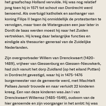
het graafschap Holland vervulde. Hij was nog relatief
jong toen hij in 1571 tot schout van Dordrecht werd
benoemd. Als overtuigd katholiek en aanhanger van
koning Filips II begon hij onmiddellijk de protestanten te
vervolgen, maar toen de Watergeuzen een jaar later in
Dordt de baas werden moest hij naar het Zuiden
vertrekken. Hij kreeg daar belangrijke functies en
eindigde als thesaurier-generaal van de Zuidelijke
Nederlanden.
Zijn overgrootvader Willem van Drenckwaert (1420-
1489), vrijheer van Giessenburg en Giessen-Nieuwkerk,
had zich vanuit het dorp Zuidland (op het eiland Putten)
in Dordrecht gevestigd, waar hij in 1475-1476
burgemeester van de gemeente werd, met Machtelt
Pallaes Jansdr trouwde en naar verluidt 22 kinderen
kreeg. Een van deze kinderen was Jan I van
Drenckwaert Willemsz (1485-1549), oudoom van de
hier genoemde en zijn voorganger in het ambt: hij was