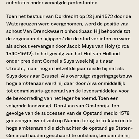
cultstatus onder vervolgde protestanten.
Toen het bestuur van Dordrecht op 23 juni 1572 door de
Watergeuzen werd overgenomen, werd de positie van
schout Van Drenckwaert onhoudbaar. Hij behoorde tot
de zogenaamde ‘glippers’ die de stad verlieten en werd
als schout vervangen door Jacob Muys van Holy (circa
1540-1592). In het gevolg van het Hof van Holland
onder president Cornelis Suys week hij uit naar
Utrecht, maar nog in hetzelfde jaar reisde hij net als
Suys door naar Brussel. Als overtuigd regeringsgetrouw
hoge ambtenaar werd hij daar door Alva onmiddellijk
tot commissaris-generaal van de levensmiddelen voor
de bevoorrading van het leger benoemd. Toen een
volgende landvoogd, Don Juan van Oostenrijk, ten
gevolge van de successen van de Opstand medio 1578
gedwongen werd zich op Namen terug te trekken en de
hoge ambtenaren die zich achter de opstandige Staten-
Generaal hadden geschaard te ontslaan, benoemde hij