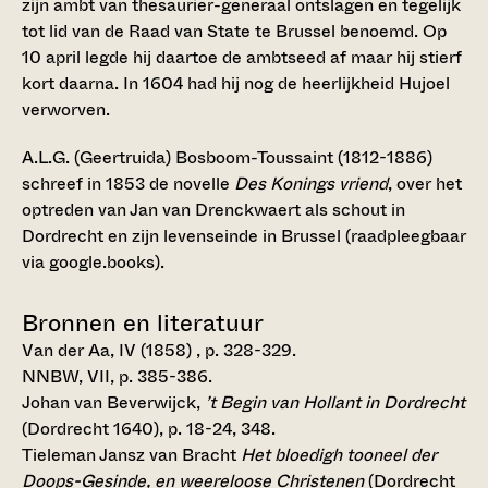
zijn ambt van thesaurier-generaal ontslagen en tegelijk
tot lid van de Raad van State te Brussel benoemd. Op
10 april legde hij daartoe de ambtseed af maar hij stierf
kort daarna. In 1604 had hij nog de heerlijkheid Hujoel
verworven.
A.L.G. (Geertruida) Bosboom-Toussaint (1812-1886)
schreef in 1853 de novelle
Des Konings vriend
, over het
optreden van Jan van Drenckwaert als schout in
Dordrecht en zijn levenseinde in Brussel (raadpleegbaar
via google.books).
Bronnen en literatuur
Van der Aa, IV (1858) , p. 328-329.
NNBW, VII, p. 385-386.
Johan van Beverwijck,
’t Begin van Hollant in Dordrecht
(Dordrecht 1640), p. 18-24, 348.
Tieleman Jansz van Bracht
Het bloedigh tooneel der
Doops-Gesinde, en weereloose Christenen
(Dordrecht