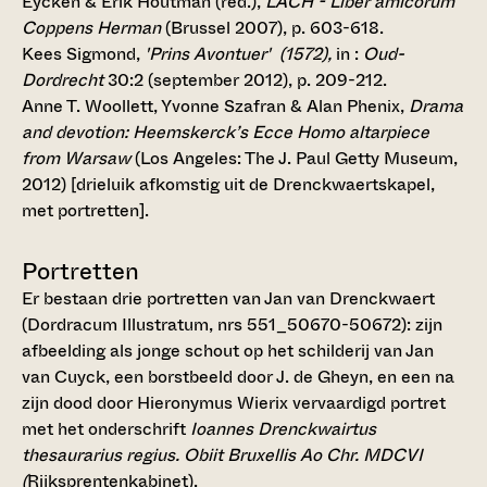
Eycken & Erik Houtman (red.),
LACH - Liber amicorum
Coppens Herman
(Brussel 2007), p. 603-618.
Kees Sigmond,
'Prins Avontuer' (1572),
in :
Oud-
Dordrecht
30:2 (september 2012), p. 209-212.
Anne T. Woollett, Yvonne Szafran & Alan Phenix,
Drama
and devotion: Heemskerck’s Ecce Homo altarpiece
from Warsaw
(Los Angeles: The J. Paul Getty Museum,
2012) [drieluik afkomstig uit de Drenckwaertskapel,
met portretten].
Portretten
Er bestaan drie portretten van Jan van Drenckwaert
(Dordracum Illustratum, nrs 551_50670-50672): zijn
afbeelding als jonge schout op het schilderij van Jan
van Cuyck, een borstbeeld door J. de Gheyn, en een na
zijn dood door Hieronymus Wierix vervaardigd portret
met het onderschrift
Ioannes Drenckwairtus
thesaurarius regius. Obiit Bruxellis Ao Chr. MDCVI
(
Rijksprentenkabinet).