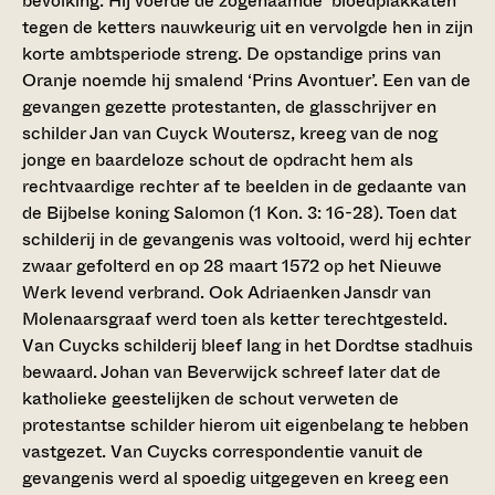
bevolking. Hij voerde de zogenaamde ‘bloedplakkaten’
tegen de ketters nauwkeurig uit en vervolgde hen in zijn
korte ambtsperiode streng. De opstandige prins van
Oranje noemde hij smalend ‘Prins Avontuer’. Een van de
gevangen gezette protestanten, de glasschrijver en
schilder Jan van Cuyck Woutersz, kreeg van de nog
jonge en baardeloze schout de opdracht hem als
rechtvaardige rechter af te beelden in de gedaante van
de Bijbelse koning Salomon (1 Kon. 3: 16-28). Toen dat
schilderij in de gevangenis was voltooid, werd hij echter
zwaar gefolterd en op 28 maart 1572 op het Nieuwe
Werk levend verbrand. Ook Adriaenken Jansdr van
Molenaarsgraaf werd toen als ketter terechtgesteld.
Van Cuycks schilderij bleef lang in het Dordtse stadhuis
bewaard. Johan van Beverwijck schreef later dat de
katholieke geestelijken de schout verweten de
protestantse schilder hierom uit eigenbelang te hebben
vastgezet. Van Cuycks correspondentie vanuit de
gevangenis werd al spoedig uitgegeven en kreeg een