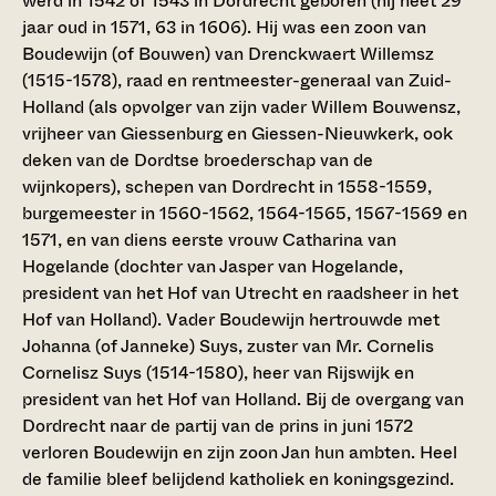
werd in 1542 of 1543 in Dordrecht geboren (hij heet 29
jaar oud in 1571, 63 in 1606). Hij was een zoon van
Boudewijn (of Bouwen) van Drenckwaert Willemsz
(1515-1578), raad en rentmeester-generaal van Zuid-
Holland (als opvolger van zijn vader Willem Bouwensz,
vrijheer van Giessenburg en Giessen-Nieuwkerk, ook
deken van de Dordtse broederschap van de
wijnkopers), schepen van Dordrecht in 1558-1559,
burgemeester in 1560-1562, 1564-1565, 1567-1569 en
1571, en van diens eerste vrouw Catharina van
Hogelande (dochter van Jasper van Hogelande,
president van het Hof van Utrecht en raadsheer in het
Hof van Holland). Vader Boudewijn hertrouwde met
Johanna (of Janneke) Suys, zuster van Mr. Cornelis
Cornelisz Suys (1514-1580), heer van Rijswijk en
president van het Hof van Holland. Bij de overgang van
Dordrecht naar de partij van de prins in juni 1572
verloren Boudewijn en zijn zoon Jan hun ambten. Heel
de familie bleef belijdend katholiek en koningsgezind.