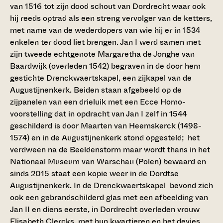
van 1516 tot zijn dood schout van Dordrecht waar ook
hij reeds optrad als een streng vervolger van de ketters,
met name van de wederdopers van wie hij er in 1534
enkelen ter dood liet brengen. Jan I werd samen met
zijn tweede echtgenote Margaretha de Jonghe van
Baardwijk (overleden 1542) begraven in de door hem
gestichte Drenckwaertskapel, een zijkapel van de
Augustijnenkerk. Beiden staan afgebeeld op de
zijpanelen van een drieluik met een Ecce Homo-
voorstelling dat in opdracht van Jan I zelf in 1544
geschilderd is door Maarten van Heemskerck (1498-
1574) en in de Augustijnenkerk stond opgesteld; het
verdween na de Beeldenstorm maar wordt thans in het
Nationaal Museum van Warschau (Polen) bewaard en
sinds 2015 staat een kopie weer in de Dordtse
Augustijnenkerk. In de Drenckwaertskapel bevond zich
ook een gebrandschilderd glas met een afbeelding van
Jan II en diens eerste, in Dordrecht overleden vrouw
Elisabeth Clercks, met hun kwartieren en het devies