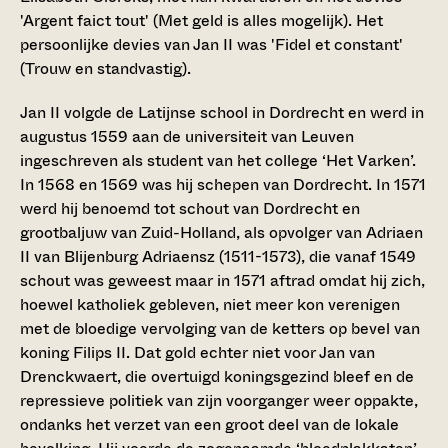
'Argent faict tout' (Met geld is alles mogelijk). Het
persoonlijke devies van Jan II was 'Fidel et constant'
(Trouw en standvastig).
Jan II volgde de Latijnse school in Dordrecht en werd in
augustus 1559 aan de universiteit van Leuven
ingeschreven als student van het college ‘Het Varken’.
In 1568 en 1569 was hij schepen van Dordrecht. In 1571
werd hij benoemd tot schout van Dordrecht en
grootbaljuw van Zuid-Holland, als opvolger van Adriaen
II van Blijenburg Adriaensz (1511-1573), die vanaf 1549
schout was geweest maar in 1571 aftrad omdat hij zich,
hoewel katholiek gebleven, niet meer kon verenigen
met de bloedige vervolging van de ketters op bevel van
koning Filips II. Dat gold echter niet voor Jan van
Drenckwaert, die overtuigd koningsgezind bleef en de
repressieve politiek van zijn voorganger weer oppakte,
ondanks het verzet van een groot deel van de lokale