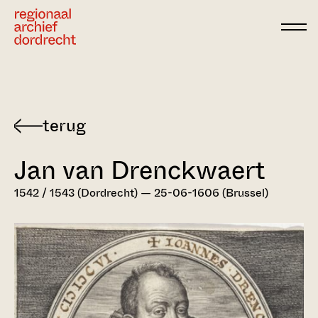
Ga direct naar de inhoud
Terug
naar
Jan van Drenckwaert
Dordts
biografisch
1542 / 1543 (Dordrecht) — 25-06-1606 (Brussel)
woordenboek