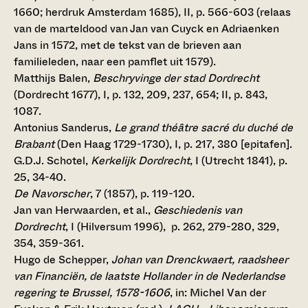
1660; herdruk Amsterdam 1685), II, p. 566-603 (relaas
van de marteldood van Jan van Cuyck en Adriaenken
Jans in 1572, met de tekst van de brieven aan
familieleden, naar een pamflet uit 1579).
Matthijs Balen,
Beschryvinge der stad Dordrecht
(Dordrecht 1677), I, p. 132, 209, 237, 654; II, p. 843,
1087.
Antonius Sanderus,
Le grand théâtre sacré du duché de
Brabant
(Den Haag 1729-1730), I, p. 217, 380 [epitafen].
G.D.J. Schotel,
Kerkelijk Dordrecht
, I (Utrecht 1841), p.
25, 34-40.
De Navorscher
, 7 (1857), p. 119-120.
Jan van Herwaarden, et al.,
Geschiedenis van
Dordrecht
, I (Hilversum 1996), p. 262, 279-280, 329,
354, 359-361.
Hugo de Schepper,
Johan van Drenckwaert, raadsheer
van Financiën, de laatste Hollander in de Nederlandse
regering te Brussel, 1578-1606
, in: Michel Van der