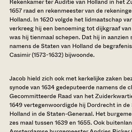
Rekenkamer ter Auditie van Holland in het Z
1657 raad en rekenmeester van de rekeninge
Holland. In 1620 volgde het lidmaatschap van
verkreeg hij een benoeming tot dijkgraaf va
was hij tienmaal schepen. Dat hij in aanzien s
namens de Staten van Holland de begrafenis
Casimir (1573-1632) bijwoonde.
Jacob hield zich ook met kerkelijke zaken be
synode van 1634 gedeputeerde namens de cla
Gecommitteerde Raad van het Zuiderkwartie
1649 vertegenwoordigde hij Dordrecht in de
Holland in de Staten-Generaal. Het burgeme
zes maal tussen 1639 en 1655. Ook buitenlan
Amsterdamse burgemeester Andries Bicker (1