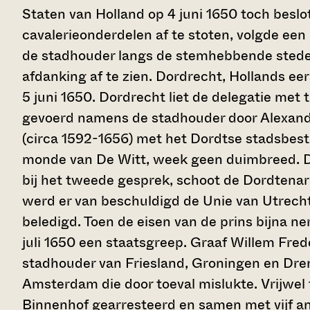
Staten van Holland op 4 juni 1650 toch beslot
cavalerieonderdelen af te stoten, volgde een
de stadhouder langs de stemhebbende stede
afdanking af te zien. Dordrecht, Hollands eer
5 juni 1650. Dordrecht liet de delegatie met 
gevoerd namens de stadhouder door Alexande
(circa 1592-1656) met het Dordtse stadsbestuu
monde van De Witt, week geen duimbreed. De
bij het tweede gesprek, schoot de Dordtenar
werd er van beschuldigd de Unie van Utrech
beledigd. Toen de eisen van de prins bijna n
juli 1650 een staatsgreep. Graaf Willem Fred
stadhouder van Friesland, Groningen en Dre
Amsterdam die door toeval mislukte. Vrijwel 
Binnenhof gearresteerd en samen met vijf an