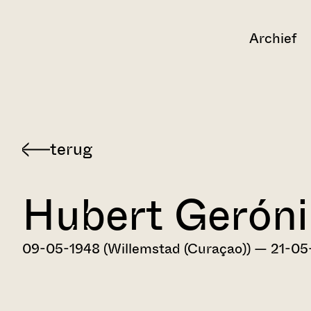
Archief
Terug
naar
Hubert Gerón
Dordts
biografisch
woordenboek
09-05-1948 (Willemstad (Curaçao)) — 21-05