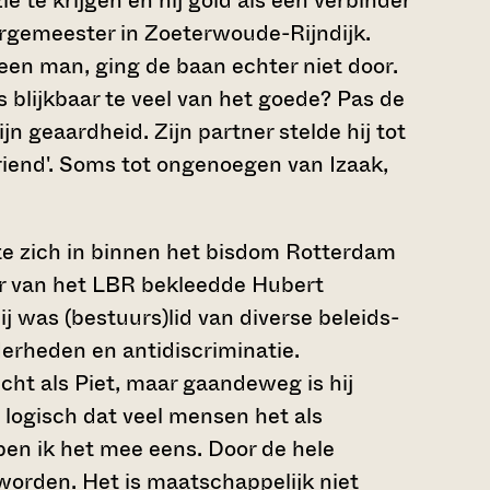
 te krijgen en hij gold als een verbinder
urgemeester in Zoeterwoude-Rijndijk.
en man, ging de baan echter niet door.
lijkbaar te veel van het goede? Pas de
jn geaardheid. Zijn partner stelde hij tot
vriend'. Soms tot ongenoegen van Izaak,
te zich in binnen het bisdom Rotterdam
ur van het LBR bekleedde Hubert
j was (bestuurs)lid van diverse beleids-
erheden en antidiscriminatie.
ht als Piet, maar gaandeweg is hij
 logisch dat veel mensen het als
ben ik het mee eens. Door de hele
eworden. Het is maatschappelijk niet