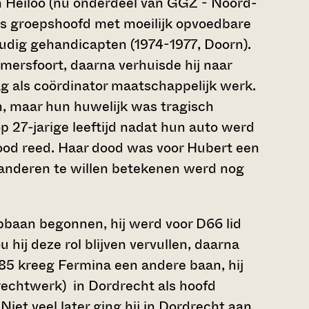
 in Heiloo (nu onderdeel van GGZ - Noord-
ls groepshoofd met moeilijk opvoedbare
dig gehandicapten (1974-1977, Doorn).
mersfoort, daarna verhuisde hij naar
lag als coördinator maatschappelijk werk.
en, maar hun huwelijk was tragisch
p 27-jarige leeftijd nadat hun auto werd
ood reed. Haar dood was voor Hubert een
oor anderen te willen betekenen werd nog
pbaan begonnen, hij werd voor D66 lid
 hij deze rol blijven vervullen, daarna
 1985 kreeg Fermina een andere baan, hij
rechtwerk) in Dordrecht als hoofd
iet veel later ging hij in Dordrecht aan