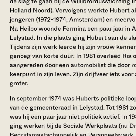
de slag te gaan bij de Willibrordusstichting
Holland Noord). Vervolgens werkte Hubert a
jongeren (1972-1974, Amsterdam) en meervou
Na Heiloo woonde Fermina een paar jaar in A
Lelystad. In die plaats ging Hubert aan de s
Tijdens zijn werk leerde hij zijn vrouw kenn
genoeg van korte duur. In 1981 overleed Ria o
aangereden door een automobilist die door r
keerpunt in zijn leven. Zijn drijfveer iets v
groter.
In september 1974 was Huberts politieke loo
van de gemeenteraad in Lelystad. Tot 1981 zou
was hij een paar jaar niet politiek actief. In
ging werken bij de Sociale Werkplaats (nu D
Bedrijfsmaatschappelijk en Personeelswerk. N