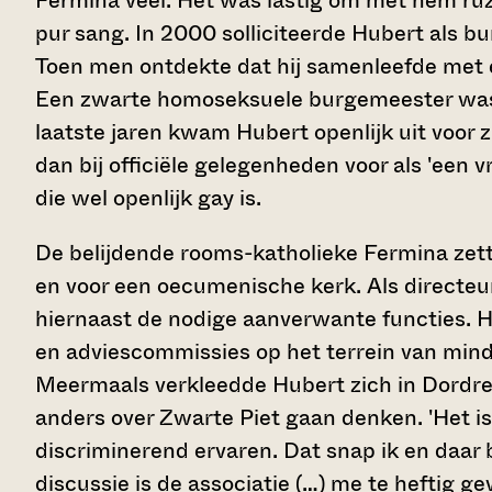
Fermina veel. Het was lastig om met hem ruzie
pur sang. In 2000 solliciteerde Hubert als b
Toen men ontdekte dat hij samenleefde met e
Een zwarte homoseksuele burgemeester was b
laatste jaren kwam Hubert openlijk uit voor zi
dan bij officiële gelegenheden voor als 'een 
die wel openlijk gay is.
De belijdende rooms-katholieke Fermina zet
en voor een oecumenische kerk. Als directe
hiernaast de nodige aanverwante functies. Hi
en adviescommissies op het terrein van mind
Meermaals verkleedde Hubert zich in Dordrec
anders over Zwarte Piet gaan denken. 'Het is
discriminerend ervaren. Dat snap ik en daar 
discussie is de associatie (…) me te heftig g