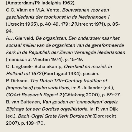
(Amsterdam/Philadelphia 1962).
C.C. Vlam en M.A. Vente,
Bouwstenen voor een
geschiedenis der toonkunst in de Nederlanden 1
(Utrecht 1965), p. 40-49, 179;
2
(Utrecht 1971), p. 85-
94.
A.J. Gierveld,
De organisten. Een onderzoek naar het
sociaal milieu van de organisten van de gereformeerde
kerk in de Republiek der Zeven Verenigde Nederlanden
(manuscript Vleuten 1974), p. 15-19.
C. Lingbeek- Schalekamp,
Overheid en muziek in
Holland tot 1672
(Poortugaal 1984), passim.
P. Dirksen,
The Dutch 17th-Century tradition of
(improvised) psalm variations
, in: S. Jullander (ed.),
GOArt Research Report 2
(Göteborg 2000), p. 59-77.
B. van Buitenen,
Van gouden en ‘onnoodigen’ orgels.
Bijdrage tot een Dordtse orgelhistorie
, in: P. van Dijk
(ed.),
Bach-Orgel Grote Kerk Dordrecht
(Dordrecht
2007), p. 139-170.