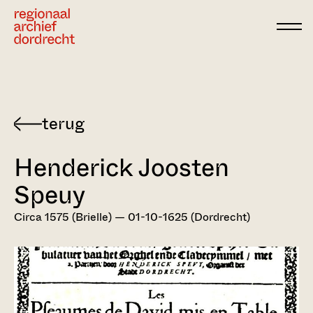
Ga direct naar de inhoud
Terug
naar
Henderick Joosten
Dordts
biografisch
Speuy
woordenboek
Circa 1575 (Brielle) — 01-10-1625 (Dordrecht)