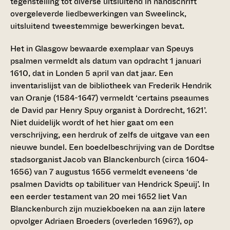
tegenstelling tot diverse uitsluitend in handschrift
overgeleverde liedbewerkingen van Sweelinck,
uitsluitend tweestemmige bewerkingen bevat.
Het in Glasgow bewaarde exemplaar van Speuys
psalmen vermeldt als datum van opdracht 1 januari
1610, dat in Londen 5 april van dat jaar. Een
inventarislijst van de bibliotheek van Frederik Hendrik
van Oranje (1584-1647) vermeldt ‘certains pseaumes
de David par Henry Spuy organist à Dordrecht, 1621’.
Niet duidelijk wordt of het hier gaat om een
verschrijving, een herdruk of zelfs de uitgave van een
nieuwe bundel. Een boedelbeschrijving van de Dordtse
stadsorganist Jacob van Blanckenburch (circa 1604-
1656) van 7 augustus 1656 vermeldt eveneens ‘de
psalmen Davidts op tabilituer van Hendrick Speuij’. In
een eerder testament van 20 mei 1652 liet Van
Blanckenburch zijn muziekboeken na aan zijn latere
opvolger Adriaen Broeders (overleden 1696?), op