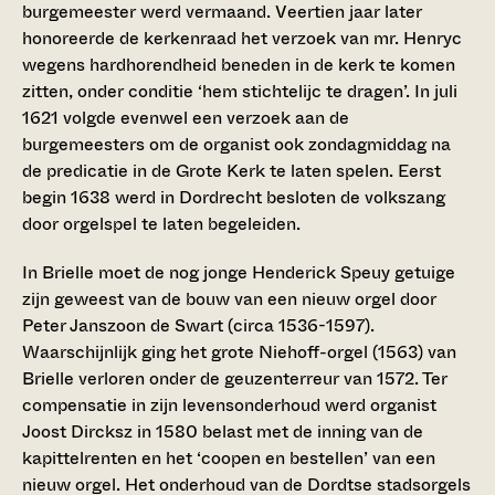
burgemeester werd vermaand. Veertien jaar later
honoreerde de kerkenraad het verzoek van mr. Henryc
wegens hardhorendheid beneden in de kerk te komen
zitten, onder conditie ‘hem stichtelijc te dragen’. In juli
1621 volgde evenwel een verzoek aan de
burgemeesters om de organist ook zondagmiddag na
de predicatie in de Grote Kerk te laten spelen. Eerst
begin 1638 werd in Dordrecht besloten de volkszang
door orgelspel te laten begeleiden.
In Brielle moet de nog jonge Henderick Speuy getuige
zijn geweest van de bouw van een nieuw orgel door
Peter Janszoon de Swart (circa 1536-1597).
Waarschijnlijk ging het grote Niehoff-orgel (1563) van
Brielle verloren onder de geuzenterreur van 1572. Ter
compensatie in zijn levensonderhoud werd organist
Joost Dircksz in 1580 belast met de inning van de
kapittelrenten en het ‘coopen en bestellen’ van een
nieuw orgel. Het onderhoud van de Dordtse stadsorgels