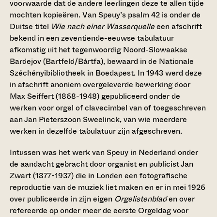
voorwaarde dat de andere leerlingen deze te allen tijde
mochten kopieëren. Van Speuy’s psalm 42 is onder de
Duitse titel
Wie nach einer Wasserquelle
een afschrift
bekend in een zeventiende-eeuwse tabulatuur
afkomstig uit het tegenwoordig Noord-Slowaakse
Bardejov (Bartfeld/Bártfa), bewaard in de Nationale
Széchényibibliotheek in Boedapest. In 1943 werd deze
in afschrift anoniem overgeleverde bewerking door
Max Seiffert (1868-1948) gepubliceerd onder de
werken voor orgel of clavecimbel van of toegeschreven
aan Jan Pieterszoon Sweelinck, van wie meerdere
werken in dezelfde tabulatuur zijn afgeschreven.
Intussen was het werk van Speuy in Nederland onder
de aandacht gebracht door organist en publicist Jan
Zwart (1877-1937) die in Londen een fotografische
reproductie van de muziek liet maken en er in mei 1926
over publiceerde in zijn eigen
Orgelistenblad
en over
refereerde op onder meer de eerste Orgeldag voor