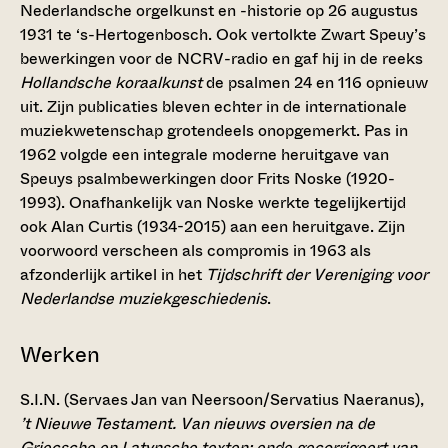
Nederlandsche orgelkunst en -historie op 26 augustus
1931 te ‘s-Hertogenbosch. Ook vertolkte Zwart Speuy’s
bewerkingen voor de NCRV-radio en gaf hij in de reeks
Hollandsche koraalkunst
de psalmen 24 en 116 opnieuw
uit. Zijn publicaties bleven echter in de internationale
muziekwetenschap grotendeels onopgemerkt. Pas in
1962 volgde een integrale moderne heruitgave van
Speuys psalmbewerkingen door Frits Noske (1920-
1993). Onafhankelijk van Noske werkte tegelijkertijd
ook Alan Curtis (1934-2015) aan een heruitgave. Zijn
voorwoord verscheen als compromis in 1963 als
afzonderlijk artikel in het
Tijdschrift der Vereniging voor
Nederlandse muziekgeschiedenis
.
Werken
S.I.N. (Servaes Jan van Neersoon/Servatius Naeranus),
’t Nieuwe Testament. Van nieuws oversien na de
Griecsche en Latynsche texten; ende gecorrigeert van