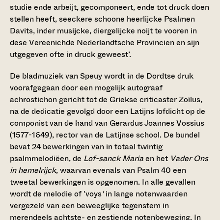
studie ende arbeijt, gecomponeert, ende tot druck doen
stellen heeft, seeckere schoone heerlijcke Psalmen
Davits, inder musijcke, diergelijcke noijt te vooren in
dese Vereenichde Nederlandtsche Provincien en sijn
utgegeven ofte in druck geweest’.
De bladmuziek van Speuy wordt in de Dordtse druk
voorafgegaan door een mogelijk autograaf
achrostichon gericht tot de Griekse criticaster Zoïlus,
na de dedicatie gevolgd door een Latijns lofdicht op de
componist van de hand van Gerardus Joannes Vossius
(1577-1649), rector van de Latijnse school. De bundel
bevat 24 bewerkingen van in totaal twintig
psalmmelodiëen, de
Lof-sanck Maria
en het
Vader Ons
in hemelrijck
, waarvan evenals van Psalm 40 een
tweetal bewerkingen is opgenomen. In alle gevallen
wordt de melodie of 'voys
'
in lange notenwaarden
vergezeld van een beweeglijke tegenstem in
merendeels achtste- en zestiende notenbeweging. In