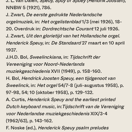
J. L. van Dalen,
Speuy, Spuy of Spuey (Hendrik Joosten)
,
NNBW 5 (1921), 786.
J. Zwart,
De eerste gedrukte Nederlandsche
orgelmuziek
, in:
Het orgelistenblad
1/3 (mei 1926), 18-
20. Overdruk in:
Dordrechtsche Courant
12 juli 1926.
J. Zwart,
Uit den glorietijd van het Hollandsche orgel.
Henderick Speuy,
in:
De Standaard
27 maart en 10 april
1937.
J.H.D. Bol,
Sweelinckiana
, in:
Tijdschrift der
Vereeniging voor Noord-Nederlands
muziekgeschiedenis
XVII (1949), p. 158-160.
H. Bol,
Hendrick Joosten Speuy, een tijdgenoot van
Sweelinck
, in:
Het orgel
54/7-8 (juli-augustus 1958), p.
97-98, 54; 10 (oktober 1958), p. 129-132.
A. Curtis,
Henderick Speuy and the earliest printed
Dutch keyboard music
, in:
Tijdschrift van de Vereniging
voor Nederlandse muziekgeschiedenis
XIX/3-4
(1962/63), p. 143-162.
F. Noske (ed.),
Henderick Speuy psalm preludes