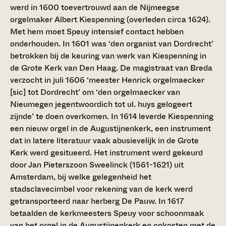
werd in 1600 toevertrouwd aan de Nijmeegse
orgelmaker Albert Kiespenning (overleden circa 1624).
Met hem moet Speuy intensief contact hebben
onderhouden. In 1601 was ‘den organist van Dordrecht’
betrokken bij de keuring van werk van Kiespenning in
de Grote Kerk van Den Haag. De magistraat van Breda
verzocht in juli 1606 ‘meester Henrick orgelmaecker
[sic] tot Dordrecht’ om ‘den orgelmaecker van
Nieumegen jegentwoordich tot ul. huys gelogeert
zijnde’ te doen overkomen. In 1614 leverde Kiespenning
een nieuw orgel in de Augustijnenkerk, een instrument
dat in latere literatuur vaak abusievelijk in de Grote
Kerk werd gesitueerd. Het instrument werd gekeurd
door Jan Pieterszoon Sweelinck (1561-1621) uit
Amsterdam, bij welke gelegenheid het
stadsclavecimbel voor rekening van de kerk werd
getransporteerd naar herberg De Pauw. In 1617
betaalden de kerkmeesters Speuy voor schoonmaak
van het orgel in de Augustijnenkerk en onkosten met de