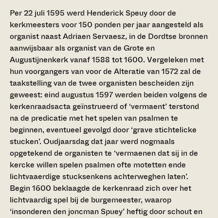
Per 22 juli 1595 werd Henderick Speuy door de
kerkmeesters voor 150 ponden per jaar aangesteld als
organist naast Adriaen Servaesz, in de Dordtse bronnen
aanwijsbaar als organist van de Grote en
Augustijnenkerk vanaf 1588 tot 1600. Vergeleken met
hun voorgangers van voor de Alteratie van 1572 zal de
taakstelling van de twee organisten bescheiden zijn
geweest: eind augustus 1597 werden beiden volgens de
kerkenraadsacta geïnstrueerd of ‘vermaent’ terstond
na de predicatie met het spelen van psalmen te
beginnen, eventueel gevolgd door ‘grave stichtelicke
stucken’. Oudjaarsdag dat jaar werd nogmaals
opgetekend de organisten te ‘vermaenen dat sij in de
kercke willen spelen psalmen ofte motetten ende
lichtvaaerdige stucksenkens achterweghen laten’.
Begin 1600 beklaagde de kerkenraad zich over het
lichtvaardig spel bij de burgemeester, waarop
‘insonderen den joncman Spuey’ heftig door schout en