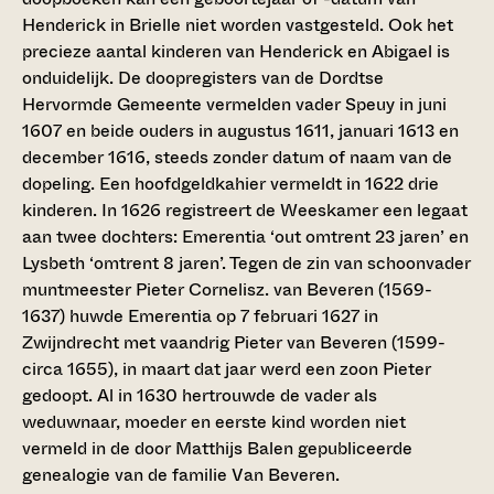
Henderick in Brielle niet worden vastgesteld. Ook het
precieze aantal kinderen van Henderick en Abigael is
onduidelijk. De doopregisters van de Dordtse
Hervormde Gemeente vermelden vader Speuy in juni
1607 en beide ouders in augustus 1611, januari 1613 en
december 1616, steeds zonder datum of naam van de
dopeling. Een hoofdgeldkahier vermeldt in 1622 drie
kinderen. In 1626 registreert de Weeskamer een legaat
aan twee dochters: Emerentia ‘out omtrent 23 jaren’ en
Lysbeth ‘omtrent 8 jaren’. Tegen de zin van schoonvader
muntmeester Pieter Cornelisz. van Beveren (1569-
1637) huwde Emerentia op 7 februari 1627 in
Zwijndrecht met vaandrig Pieter van Beveren (1599-
circa 1655), in maart dat jaar werd een zoon Pieter
gedoopt. Al in 1630 hertrouwde de vader als
weduwnaar, moeder en eerste kind worden niet
vermeld in de door Matthijs Balen gepubliceerde
genealogie van de familie Van Beveren.