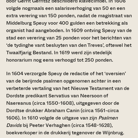
door Gerrit Gerritsz beschilderd klavecimbel. In 1606
volgde nogmaals een salarisverhoging van 50 en een
extra verering van 150 ponden, nadat de magistraat van
Middelburg Speuy voor 400 gulden een betrekking als
organist had aangeboden. In 1609 ontving Speuy van de
stad een verering van 25 ponden voor het berichten van
‘de tydinghe vant besluyten van den Treves’, oftewel het
Twaalfjarig Bestand. In 1619 werd zijn stedelijk
honorarium nog eens verhoogd tot 250 ponden.
In 1604 verzorgde Speuy de redactie of het ‘oversien’
van de berijmde psalmen opgenomen achter in een
verbeterde vertaling van het Nieuwe Testament van de
Dordste predikant Servatius van Neersoon of
Naereanus (circa 1550-1608), uitgegeven door de
Dordtse drukker Abraham Canin (circa 1561-circa
1606). In 1610 volgde de uitgave van zijn
Psalmen
Davids
bij Peeter Verhaghen (circa 1548-1628),
boekverkoper in de drukkerij tegenover de Wijnbrug.