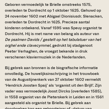
Geboren vermoedelijk te Brielle omstreeks 1575,
overleden te Dordrecht op 1 oktober 1625. Gehuwd op
24 november 1602 met Abigael Dionisiusdr. Slenacken,
overleden te Dordrecht in 1625. Precieze aantal
kinderen onbekend. Vanaf 1595 was Speuy organist te
Dordrecht. Hij is met name van belang als auteur van
De psalmen Davids / gestelt op het tabulatuer van het
orghel ende clavecymmel
, gedrukt bij stadgenoot
Peeter Verhaghen, de vroegst bekende in druk
verschenen klaviermuziek in de Nederlanden.
Bij gebrek aan bronnen is de biografische informatie
onvolledig. De huwelijksinschrijving in het trouwboek
van de Augustijnenkerk van 27 oktober 1602 vermeldt
‘Hendrick Joosten Spaij’ als ‘organist uit den Brijll’. Zijn
vader was vermoedelijk Joost Dircks (overleden 1585),
in 1558 organist van de Pieterskerk in Leiden en in 1561
aangesteld als organist te Brielle. Bij gebrek aan
doopboeken kan een geboortejaar of -datum van