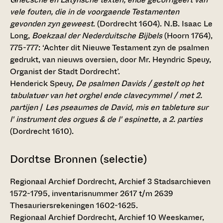
vele fouten, die in de voorgaende Testamenten
gevonden zyn geweest
. (Dordrecht 1604). N.B. Isaac Le
Long,
Boekzaal der Nederduitsche Bijbels
(Hoorn 1764),
775-777: ‘Achter dit Nieuwe Testament zyn de psalmen
gedrukt, van nieuws oversien, door Mr. Heyndric Speuy,
Organist der Stadt Dordrecht’.
Henderick Speuy,
De psalmen Davids / gestelt op het
tabulatuer van het orghel ende clavecymmel / met 2.
partijen
/
Les pseaumes de David, mis en tableture sur
l' instrument des orgues & de l' espinette, a 2. parties
(Dordrecht 1610).
Dordtse Bronnen
(selectie)
Regionaal Archief Dordrecht, Archief 3 Stadsarchieven
1572-1795, inventarisnummer 2617 t/m 2639
Thesauriersrekeningen 1602-1625.
Regionaal Archief Dordrecht, Archief 10 Weeskamer,