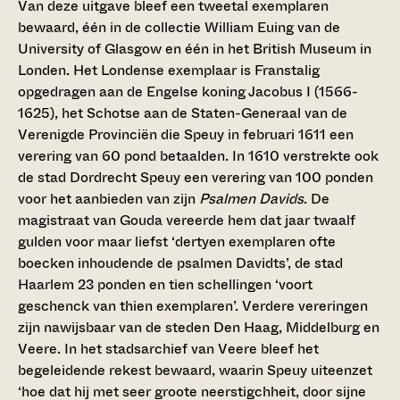
Van deze uitgave bleef een tweetal exemplaren
bewaard, één in de collectie William Euing van de
University of Glasgow en één in het British Museum in
Londen. Het Londense exemplaar is Franstalig
opgedragen aan de Engelse koning Jacobus I (1566-
1625), het Schotse aan de Staten-Generaal van de
Verenigde Provinciën die Speuy in februari 1611 een
verering van 60 pond betaalden. In 1610 verstrekte ook
de stad Dordrecht Speuy een verering van 100 ponden
voor het aanbieden van zijn
Psalmen Davids
. De
magistraat van Gouda vereerde hem dat jaar twaalf
gulden voor maar liefst ‘dertyen exemplaren ofte
boecken inhoudende de psalmen Davidts’, de stad
Haarlem 23 ponden en tien schellingen ‘voort
geschenck van thien exemplaren’. Verdere vereringen
zijn nawijsbaar van de steden Den Haag, Middelburg en
Veere. In het stadsarchief van Veere bleef het
begeleidende rekest bewaard, waarin Speuy uiteenzet
‘hoe dat hij met seer groote neerstigchheit, door sijne