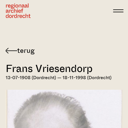
Ga direct naar de inhoud
Terug
naar
Frans Vriesendorp
Dordts
biografisch
13-07-1908 (Dordrecht) — 18-11-1998 (Dordrecht)
woordenboek