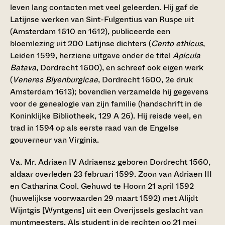
leven lang contacten met veel geleerden. Hij gaf de
Latijnse werken van Sint-Fulgentius van Ruspe uit
(Amsterdam 1610 en 1612), publiceerde een
bloemlezing uit 200 Latijnse dichters (
Cento ethicus
,
Leiden 1599, herziene uitgave onder de titel
Apicula
Batava
, Dordrecht 1600), en schreef ook eigen werk
(
Veneres Blyenburgicae
, Dordrecht 1600, 2e druk
Amsterdam 1613); bovendien verzamelde hij gegevens
voor de genealogie van zijn familie (handschrift in de
Koninklijke Bibliotheek, 129 A 26). Hij reisde veel, en
trad in 1594 op als eerste raad van de Engelse
gouverneur van Virginia.
Va. Mr. Adriaen IV Adriaensz
geboren Dordrecht 1560,
aldaar overleden 23 februari 1599. Zoon van Adriaen III
en Catharina Cool. Gehuwd te Hoorn 21 april 1592
(huwelijkse voorwaarden 29 maart 1592) met Alijdt
Wijntgis [Wyntgens] uit een Overijssels geslacht van
muntmeesters. Als student in de rechten op 21 mei