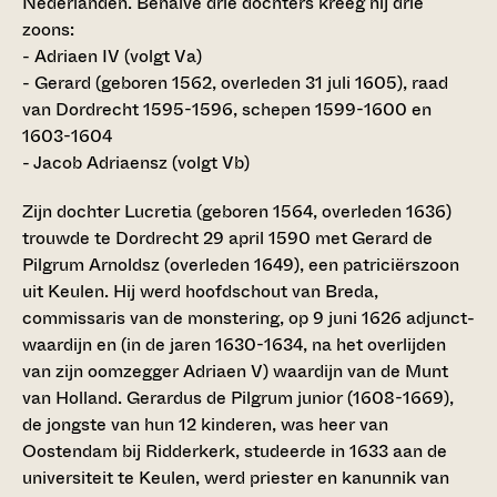
Nederlanden. Behalve drie dochters kreeg hij drie
zoons:
- Adriaen IV (volgt Va)
- Gerard (geboren 1562, overleden 31 juli 1605), raad
van Dordrecht 1595-1596, schepen 1599-1600 en
1603-1604
- Jacob Adriaensz (volgt Vb)
Zijn dochter Lucretia (geboren 1564, overleden 1636)
trouwde te Dordrecht 29 april 1590 met Gerard de
Pilgrum Arnoldsz (overleden 1649), een patriciërszoon
uit Keulen. Hij werd hoofdschout van Breda,
commissaris van de monstering, op 9 juni 1626 adjunct-
waardijn en (in de jaren 1630-1634, na het overlijden
van zijn oomzegger Adriaen V) waardijn van de Munt
van Holland. Gerardus de Pilgrum junior (1608-1669),
de jongste van hun 12 kinderen, was heer van
Oostendam bij Ridderkerk, studeerde in 1633 aan de
universiteit te Keulen, werd priester en kanunnik van