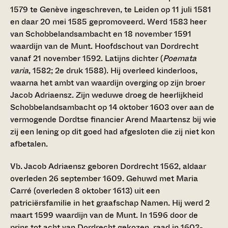
1579 te Genève ingeschreven, te Leiden op 11 juli 1581
en daar 20 mei 1585 gepromoveerd. Werd 1583 heer
van Schobbelandsambacht en 18 november 1591
waardijn van de Munt. Hoofdschout van Dordrecht
vanaf 21 november 1592. Latijns dichter (
Poemata
varia
, 1582; 2e druk 1588). Hij overleed kinderloos,
waarna het ambt van waardijn overging op zijn broer
Jacob Adriaensz. Zijn weduwe droeg de heerlijkheid
Schobbelandsambacht op 14 oktober 1603 over aan de
vermogende Dordtse financier Arend Maartensz bij wie
zij een lening op dit goed had afgesloten die zij niet kon
afbetalen.
Vb. Jacob Adriaensz
geboren Dordrecht 1562, aldaar
overleden 26 september 1609. Gehuwd met Maria
Carré (overleden 8 oktober 1613) uit een
patriciërsfamilie in het graafschap Namen. Hij werd 2
maart 1599 waardijn van de Munt. In 1596 door de
prins tot acht van Dordrecht gekozen, raad in 1603-