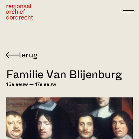
Ga direct naar de inhoud
Terug
naar
Familie Van Blijenburg
Dordts
biografisch
15e eeuw — 17e eeuw
woordenboek