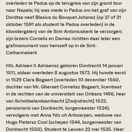
overleden te Padua op de terugreis van zijn grand tour
naar Napels; hij was mede in Padua om het graf van zijn
Dordtse neef Blasius du Bouquet Johansz (op 27 of 31
oktober 1591 als student te Padua overleden) in de
kloostergalerij van de Sint-Antoniuskerk te verzorgen;
zijn broers Cornelis en Damas richtten daar later een
grafmonument voor hemzelf op in de Sint-
Catharinakerk
IIIb. Adriaen II Adriaensz
geboren Dordrecht 14 januari
1511, aldaar overleden 8 augustus 1573. Hij huwde eerst
in 1529 Clara Bogaert (overleden 10 december 1560,
dochter van Mr. Gheraet Cornelisz Bogaert, licentiaat
in de rechten van de universiteit van Orléans 1496, heer
van Schobbelandsambacht [Zwijndrecht] 1522,
pensionaris van Dordrecht, burgemeester 1524);
vervolgens met Anna Ydo uit Antwerpen, weduwe van
Hugo Pietersz Cool (schepen 1544, burgemeester van
Dordrecht 1550). Student te Leuven 22 mei 1525. Heer