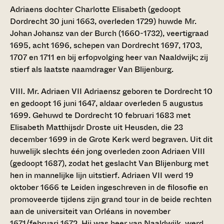
Adriaens dochter Charlotte Elisabeth (gedoopt
Dordrecht 30 juni 1663, overleden 1729) huwde Mr.
Johan Johansz van der Burch (1660-1732), veertigraad
1695, acht 1696, schepen van Dordrecht 1697, 1703,
1707 en 1711 en bij erfopvolging heer van Naaldwijk; zij
stierf als laatste naamdrager Van Blijenburg.
VIII. Mr. Adriaen VII Adriaensz
geboren te Dordrecht 10
en gedoopt 16 juni 1647, aldaar overleden 5 augustus
1699. Gehuwd te Dordrecht 10 februari 1683 met
Elisabeth Matthijsdr Droste uit Heusden, die 23
december 1699 in de Grote Kerk werd begraven. Uit dit
huwelijk slechts één jong overleden zoon Adriaen VIII
(gedoopt 1687), zodat het geslacht Van Blijenburg met
hen in mannelijke lijn uitstierf. Adriaen VII werd 19
oktober 1666 te Leiden ingeschreven in de filosofie en
promoveerde tijdens zijn grand tour in de beide rechten
aan de universiteit van Orléans in november
1671/februari 1672. Hij was heer van Naaldwijk, werd