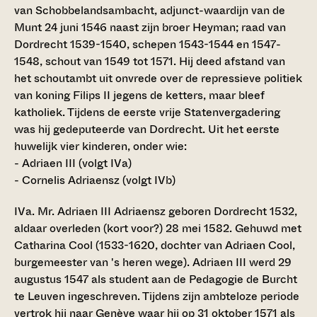
van Schobbelandsambacht, adjunct-waardijn van de
Munt 24 juni 1546 naast zijn broer Heyman; raad van
Dordrecht 1539-1540, schepen 1543-1544 en 1547-
1548, schout van 1549 tot 1571. Hij deed afstand van
het schoutambt uit onvrede over de repressieve politiek
van koning Filips II jegens de ketters, maar bleef
katholiek. Tijdens de eerste vrije Statenvergadering
was hij gedeputeerde van Dordrecht. Uit het eerste
huwelijk vier kinderen, onder wie:
- Adriaen III (volgt IVa)
- Cornelis Adriaensz (volgt IVb)
IVa. Mr. Adriaen III Adriaensz
geboren Dordrecht 1532,
aldaar overleden (kort voor?) 28 mei 1582. Gehuwd met
Catharina Cool (1533-1620, dochter van Adriaen Cool,
burgemeester van 's heren wege). Adriaen III werd 29
augustus 1547 als student aan de Pedagogie de Burcht
te Leuven ingeschreven. Tijdens zijn ambteloze periode
vertrok hij naar Genève waar hij op 31 oktober 1571 als