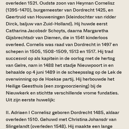
overleden 1521. Oudste zoon van Heyman Cornelisz
(1395-1470), burgemeester van Dordrecht 1425, en
Geertruid van Houweningen (kleindochter van ridder
Dirck, baljuw van Zuid-Holland). Hij huwde eerst
Catharina Jacobsdr Schoyts, daarna Margaretha
Gijsbrechtsdr van Diemen, die in 1541 kinderloos
overleed. Cornelis was raad van Dordrecht in 1497 en
schepen in 1505, 1508-1509, 1513 en 1517. Hij trad
succesvol op als kapitein in de oorlog met de hertog
van Gelre, nam in 1488 het stadje Nieuwpoort in en
behaalde op 4 juni 1489 in de scheepsslag op de Lek de
overwinning op de Hoekse partij. Hij herbouwde het
Heilige Geesthuis (een zorgvoorziening) bij de
Nieuwkerk en stichtte verschillende vrome fundaties.
Uit zijn eerste huwelijk:
II. Adriaen I Cornelisz
geboren Dordrecht 1485, aldaar
overleden 1510. Gehuwd met Christina Johansdr van
Slingelandt (overleden 1548). Hij maakte een lange