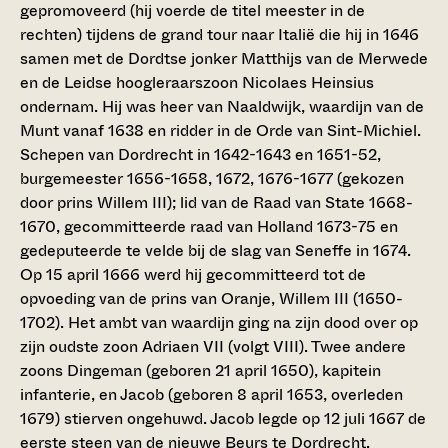
gepromoveerd (hij voerde de titel meester in de
rechten) tijdens de grand tour naar Italië die hij in 1646
samen met de Dordtse jonker Matthijs van de Merwede
en de Leidse hoogleraarszoon Nicolaes Heinsius
ondernam. Hij was heer van Naaldwijk, waardijn van de
Munt vanaf 1638 en ridder in de Orde van Sint-Michiel.
Schepen van Dordrecht in 1642-1643 en 1651-52,
burgemeester 1656-1658, 1672, 1676-1677 (gekozen
door prins Willem III); lid van de Raad van State 1668-
1670, gecommitteerde raad van Holland 1673-75 en
gedeputeerde te velde bij de slag van Seneffe in 1674.
Op 15 april 1666 werd hij gecommitteerd tot de
opvoeding van de prins van Oranje, Willem III (1650-
1702). Het ambt van waardijn ging na zijn dood over op
zijn oudste zoon Adriaen VII (volgt VIII). Twee andere
zoons Dingeman (geboren 21 april 1650), kapitein
infanterie, en Jacob (geboren 8 april 1653, overleden
1679) stierven ongehuwd. Jacob legde op 12 juli 1667 de
eerste steen van de nieuwe Beurs te Dordrecht.