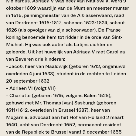
Meinardus. Adriaen V was heer van Naaldwijk, werd 9
oktober 1609 waardijn van de Munt en meester munter
in 1616, penningmeester van de Alblasserwaard, raad
van Dordrecht 1616-1617, schepen 1623-1624, schout
1626 (als opvolger van zijn schoonvader). De Franse
koning benoemde hem tot ridder in de orde van Sint-
Michiel. Hij was ook actief als Latijns dichter en
geleerde. Uit het huwelijk van Adriaen V met Carolina
van Beveren drie kinderen:
- Jacob, heer van Naaldwijk (geboren 1612, ongehuwd
overleden 4 juni 1633), student in de rechten te Leiden
20 september 1632
- Adriaen VI (volgt VII)
- Charlotte (geboren 1615; volgens Balen 1625),
gehuwd met Mr. Thomas [van] Sasburgh (geboren
1611/1612, overleden in Brussel 1687), heer van
Mogarnie, advocaat aan het Hof van Holland 2 maart
1640, acht van Dordrecht 1652, permanent resident
van de Republiek te Brussel vanaf 9 december 1655