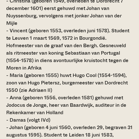
- Christina (geboren 1549, overleden te Dordrecht 7
december 1601) eerst gehuwd met Johan van
Nuyssenburg, vervolgens met jonker Johan van der
Mijle
- Vincent (geboren 1553, overleden juni 1578). Student
te Leuven 1 maart 1569, 1572 in Bourgondië.
Hofmeester van de graaf van den Bergh. Gesneuveld
als ritmeester van koning Sebastiaan van Portugal
(1554-1578) in diens avontuurlijke kruistocht tegen de
Moren in Afrika
- Maria (geboren 1555) huwt Hugo Cool (1554-1594),
zoon van Hugo Pietersz, burgemeester van Dordrecht
1550 (zie Adriaen II)
- Anna (geboren 1556, overleden 1581) gehuwd met
Jodocus de Jonge, heer van Baardwijk, auditeur in de
Rekenkamer van Holland
- Damas (volgt IVd)
- Johan (geboren 4 juni 1560, overleden 29, begraven 31
augustus 1595). Student te Leiden 18 juni 1583,