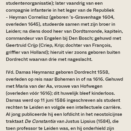
studentenorganisatie); later vaandrig van een
compagnie infanterie in het leger van de Republiek
- Heyman Cornelisz (geboren 's-Gravenhage 1604,
overleden 1645), studeerde samen met zijn broer in
Leiden; na diens dood heer van Dordtsmonde, kapitein,
commandeur van Engelen bij Den Bosch; gehuwd met
Geertruid Crijp (Criep, Krip; dochter van François,
griffier van Holland); hieruit vier zoons geboren buiten
Dordrecht waarvan drie met nageslacht.
IVd. Damas Heymansz
geboren Dordrecht 1558,
overleden op reis naar Bohemen in of na 1616. Gehuwd
met Maria van der Aa, vrouwe van Hofwegen
(overleden vóór 1616); dit huwelijk bleef kinderloos.
Damas werd op 11 juni 1586 ingeschreven als student
rechten te Leiden en volgde een intellectuele carrière.
Al jong publiceerde hij een lofdicht in het neostoïcijnse
traktaat
De Constantia
van Justus Lipsius (1584), die
toen professor te Leiden was, en hij onderhield zijn