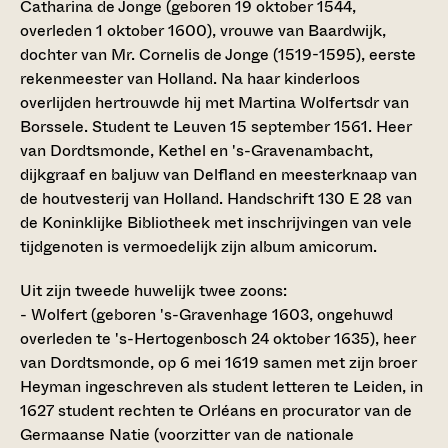
Catharina de Jonge (geboren 19 oktober 1544,
overleden 1 oktober 1600), vrouwe van Baardwijk,
dochter van Mr. Cornelis de Jonge (1519-1595), eerste
rekenmeester van Holland. Na haar kinderloos
overlijden hertrouwde hij met Martina Wolfertsdr van
Borssele. Student te Leuven 15 september 1561. Heer
van Dordtsmonde, Kethel en 's-Gravenambacht,
dijkgraaf en baljuw van Delfland en meesterknaap van
de houtvesterij van Holland. Handschrift 130 E 28 van
de Koninklijke Bibliotheek met inschrijvingen van vele
tijdgenoten is vermoedelijk zijn album amicorum.
Uit zijn tweede huwelijk twee zoons:
- Wolfert (geboren 's-Gravenhage 1603, ongehuwd
overleden te 's-Hertogenbosch 24 oktober 1635), heer
van Dordtsmonde, op 6 mei 1619 samen met zijn broer
Heyman ingeschreven als student letteren te Leiden, in
1627 student rechten te Orléans en procurator van de
Germaanse Natie (voorzitter van de nationale