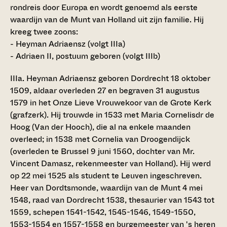
rondreis door Europa en wordt genoemd als eerste
waardijn van de Munt van Holland uit zijn familie. Hij
kreeg twee zoons:
- Heyman Adriaensz (volgt IIIa)
- Adriaen II, postuum geboren (volgt IIIb)
IIIa. Heyman Adriaensz
geboren Dordrecht 18 oktober
1509, aldaar overleden 27 en begraven 31 augustus
1579 in het Onze Lieve Vrouwekoor van de Grote Kerk
(grafzerk). Hij trouwde in 1533 met Maria Cornelisdr de
Hoog (Van der Hooch), die al na enkele maanden
overleed; in 1538 met Cornelia van Droogendijck
(overleden te Brussel 9 juni 1560, dochter van Mr.
Vincent Damasz, rekenmeester van Holland). Hij werd
op 22 mei 1525 als student te Leuven ingeschreven.
Heer van Dordtsmonde, waardijn van de Munt 4 mei
1548, raad van Dordrecht 1538, thesaurier van 1543 tot
1559, schepen 1541-1542, 1545-1546, 1549-1550,
1553-1554 en 1557-1558 en burgemeester van 's heren