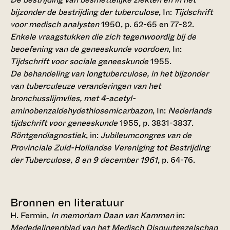
bijzonder de bestrijding der tuberculose
, In:
Tijdschrift
voor medisch analysten
1950, p. 62-65 en 77-82.
Enkele vraagstukken die zich tegenwoordig bij de
beoefening van de geneeskunde voordoen
, In:
Tijdschrift voor sociale geneeskunde
1955.
De behandeling van longtuberculose, in het bijzonder
van tuberculeuze veranderingen van het
bronchusslijmvlies, met 4-acetyl-
aminobenzaldehydethiosemicarbazon
, In:
Nederlands
tijdschrift voor geneeskunde
1955, p. 3831-3837.
Röntgendiagnostiek
, in:
Jubileumcongres van de
Provinciale Zuid-Hollandse Vereniging tot Bestrijding
der Tuberculose, 8 en 9 december 1961
, p. 64-76.
Bronnen en literatuur
H. Fermin,
In memoriam Daan van Kammen
in:
Mededelingenblad van het Medisch Dispuutgezelschap