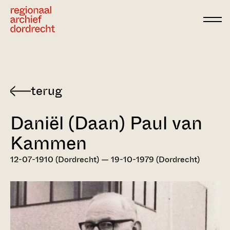
Ga direct naar de inhoud
Terug
naar
Daniël (Daan) Paul van
Dordts
biografisch
Kammen
woordenboek
12-07-1910 (Dordrecht) — 19-10-1979 (Dordrecht)