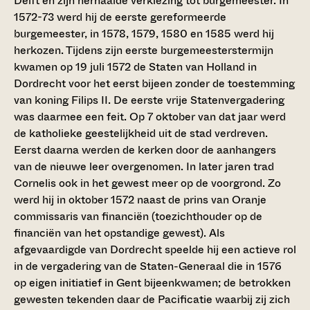
Delft en zijn herhaalde verkiezing tot burgemeester. In
1572-73 werd hij de eerste gereformeerde
burgemeester, in 1578, 1579, 1580 en 1585 werd hij
herkozen. Tijdens zijn eerste burgemeesterstermijn
kwamen op 19 juli 1572 de Staten van Holland in
Dordrecht voor het eerst bijeen zonder de toestemming
van koning Filips II. De eerste vrije Statenvergadering
was daarmee een feit. Op 7 oktober van dat jaar werd
de katholieke geestelijkheid uit de stad verdreven.
Eerst daarna werden de kerken door de aanhangers
van de nieuwe leer overgenomen. In later jaren trad
Cornelis ook in het gewest meer op de voorgrond. Zo
werd hij in oktober 1572 naast de prins van Oranje
commissaris van financiën (toezichthouder op de
financiën van het opstandige gewest). Als
afgevaardigde van Dordrecht speelde hij een actieve rol
in de vergadering van de Staten-Generaal die in 1576
op eigen initiatief in Gent bijeenkwamen; de betrokken
gewesten tekenden daar de Pacificatie waarbij zij zich