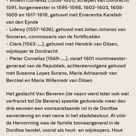
- Willem Cornelisz (1556-1631), schepen van Dordrecht
1591, burgemeester in 1595-1598, 1602-1603, 1608-
1609 en 1617-1618, gehuwd met Emerentia Karelsdr
van den Eynde
- Lidewy (1557-1636), gehuwd met Johan Johansz van
Someren, commissaris van de fortificatiën
- Clara (1563-….), gehuwd met Hendrik van Dilsen,
wijnkoper te Dordrecht
- Pieter Cornelisz (1569-….), vanaf 1601 muntmeester-
generaal van de Republiek, achtereenvolgens gehuwd
met Susanna Lopes Surano, Maria Adriaansdr van
Berckel en Maria Willemsdr van Dilsen
Het geslacht Van Beveren (de naam werd later ook wel
verfranst tot De Bevere) speelde gedurende meer dan
drie eeuwen een vooraanstaande rol in de Dordtse
samenleving en met name in het stadsbestuur. Al vóór
de Hervorming was de familie toonaangevend in de
Dordtse handel, vooral als hout- en wijnkopers. Hout