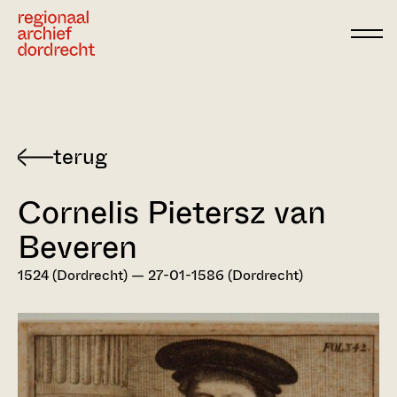
Ga direct naar de inhoud
Terug
naar
Cornelis Pietersz van
Dordts
biografisch
Beveren
woordenboek
1524 (Dordrecht) — 27-01-1586 (Dordrecht)