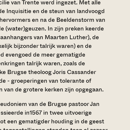
lie van Trente werd ingezet. Met alle
de Inquisitie en de steun van landvoogd
se hervormers en na de Beeldenstorm van
de (water)geuzen. In zijn preken keerde
e aanhangers van Maarten Luther), de
ijk bijzonder talrijk waren) en de
reed evengoed de meer gematigde
kringen talrijk waren, zoals de
jke Brugse theoloog Joris Cassander
de - groeperingen van tolerante of
een van de grotere kerken zijn opgegaan.
seudoniem van de Brugse pastoor Jan
ussieerde in1567 in twee uitvoerige
ot een gematigder houding in de geest