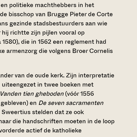
e en politieke machthebbers in het
gde bisschop van Brugge Pieter de Corte
aans gezinde stadsbestuurders aan wie
ij richtte zijn pijlen vooral op
a 1580), die in 1562 een reglement had
ke armenzorg die volgens Broer Cornelis
der van de oude kerk. Zijn interpretatie
sch uiteengezet in twee boeken met
Vanden tien gheboden
(vóór 1556
 gebleven) en
De seven sacramenten
 Sweertius stelden dat ze ook
aar die handschriften moeten in de loop
vorderde actief de katholieke