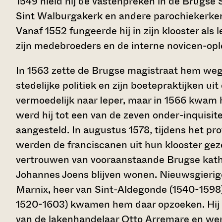
1549 hield hij de vastenpreken in de Brugse S
Sint Walburgakerk en andere parochiekerken;
Vanaf 1552 fungeerde hij in zijn klooster als 
zijn medebroeders en de interne novicen-opl
In 1563 zette de Brugse magistraat hem weg
stedelijke politiek en zijn boetepraktijken ui
vermoedelijk naar Ieper, maar in 1566 kwam hi
werd hij tot een van de zeven onder-inquisi
aangesteld. In augustus 1578, tijdens het pr
werden de franciscanen uit hun klooster geze
vertrouwen van vooraanstaande Brugse katho
Johannes Joens blijven wonen. Nieuwsgierig
Marnix, heer van Sint-Aldegonde (1540-1598
1520-1603) kwamen hem daar opzoeken. Hij o
van de lakenhandelaar Otto Arremare en werd