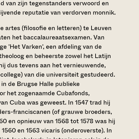
nd van zijn tegenstanders verwoord en
ijvende reputatie van verdorven monnik.
 artes (filosofie en letteren) te Leuven
daten het baccalaureaatsexamen. Van
lege 'Het Varken', een afdeling van de
 theoloog en beheerste zowel het Latijn
 hij dus tevens aan het vernieuwende,
college) van die universiteit gestudeerd.
6 in de Brugse Halle publieke
door het zogenaamde Cubafonds,
van Cuba was geweest. In 1547 trad hij
ders-franciscanen (of grauwe broeders,
1560 en opnieuw van 1568 tot 1578 was hij
 1560 en 1563 vicaris (onderoverste). In