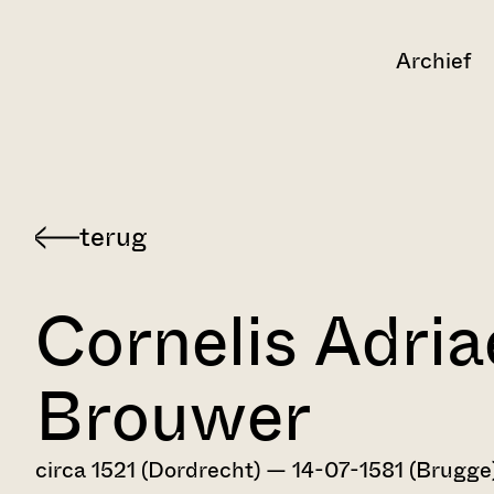
Archief
Terug
naar
Cornelis Adri
Dordts
biografisch
Brouwer
woordenboek
circa 1521 (Dordrecht) — 14-07-1581 (Brugge