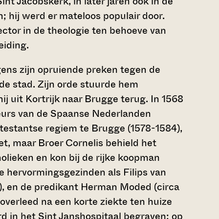
int Jacobskerk, in later jaren ook in de
 hij werd er mateloos populair door.
lector in de theologie ten behoeve van
eiding.
ens zijn opruiende preken tegen de
t de stad. Zijn orde stuurde hem
j uit Kortrijk naar Brugge terug. In 1568
teurs van de Spaanse Nederlanden
otestantse regiem te Brugge (1578-1584),
t, maar Broer Cornelis behield het
lieken en kon bij de rijke koopman
e hervormingsgezinden als Filips van
), en de predikant Herman Moded (circa
verleed na een korte ziekte ten huize
 in het Sint Janshospitaal begraven; op