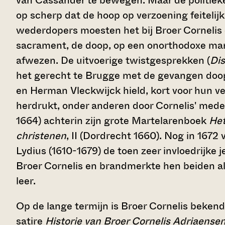
van Cassander te bewegen. Maar de politieke
op scherp dat de hoop op verzoening feitelij
wederdopers moesten het bij Broer Cornelis 
sacrament, de doop, op een onorthodoxe man
afwezen. De uitvoerige twistgesprekken (
Dis
het gerecht te Brugge met de gevangen doop
en Herman Vleckwijck hield, kort voor hun ver
herdrukt, onder anderen door Cornelis' med
1664) achterin zijn grote Martelarenboek
Het
christenen
, II (Dordrecht 1660). Nog in 167
Lydius (1610-1679) de toen zeer invloedrijke 
Broer Cornelis en brandmerkte hen beiden al
leer.
Op de lange termijn is Broer Cornelis bekend
satire
Historie van Broer Cornelis Adriaense