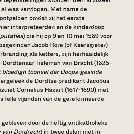
 tegenstellingen stonden toen al zozeer
k al was vervlogen. Met name de
ontgelden omdat zij het eerste
ier interpreteerden en de kinderdoop
putaties
) die hij op 9 en 10 mei 1569 voor
sgezinden Jacob Rore (of Keersgieter)
branding als ketters, zijn herhaaldelijk
e-Dordtenaar Tieleman van Bracht (1625-
 bloedigh tooneel der Doops-gesinde
2 vergeleek de Dordtse predikant Jacobus
jezuïet Cornelius Hazart (1617-1690) met
s felle vijanden van de gereformeerde
 gebleven door de heftig antikatholieke
n van Dordrecht
in twee delen met in