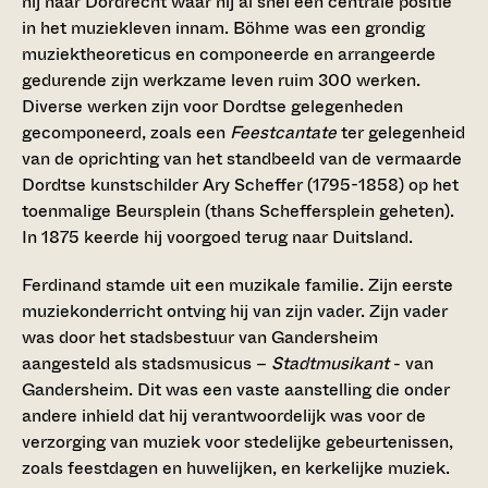
hij naar Dordrecht waar hij al snel een centrale positie
in het muziekleven innam. Böhme was een grondig
muziektheoreticus en componeerde en arrangeerde
gedurende zijn werkzame leven ruim 300 werken.
Diverse werken zijn voor Dordtse gelegenheden
gecomponeerd, zoals een
Feestcantate
ter gelegenheid
van de oprichting van het standbeeld van de vermaarde
Dordtse kunstschilder Ary Scheffer (1795-1858) op het
toenmalige Beursplein (thans Scheffersplein geheten).
In 1875 keerde hij voorgoed terug naar Duitsland.
Ferdinand stamde uit een muzikale familie. Zijn eerste
muziekonderricht ontving hij van zijn vader. Zijn vader
was door het stadsbestuur van Gandersheim
aangesteld als stadsmusicus –
Stadtmusikant
- van
Gandersheim. Dit was een vaste aanstelling die onder
andere inhield dat hij verantwoordelijk was voor de
verzorging van muziek voor stedelijke gebeurtenissen,
zoals feestdagen en huwelijken, en kerkelijke muziek.