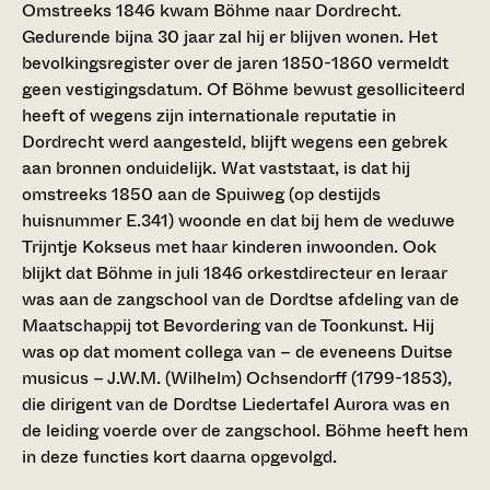
Omstreeks 1846 kwam Böhme naar Dordrecht.
Gedurende bijna 30 jaar zal hij er blijven wonen. Het
bevolkingsregister over de jaren 1850-1860 vermeldt
geen vestigingsdatum. Of Böhme bewust gesolliciteerd
heeft of wegens zijn internationale reputatie in
Dordrecht werd aangesteld, blijft wegens een gebrek
aan bronnen onduidelijk. Wat vaststaat, is dat hij
omstreeks 1850 aan de Spuiweg (op destijds
huisnummer E.341) woonde en dat bij hem de weduwe
Trijntje Kokseus met haar kinderen inwoonden. Ook
blijkt dat Böhme in juli 1846 orkestdirecteur en leraar
was aan de zangschool van de Dordtse afdeling van de
Maatschappij tot Bevordering van de Toonkunst. Hij
was op dat moment collega van – de eveneens Duitse
musicus – J.W.M. (Wilhelm) Ochsendorff (1799-1853),
die dirigent van de Dordtse Liedertafel Aurora was en
de leiding voerde over de zangschool. Böhme heeft hem
in deze functies kort daarna opgevolgd.