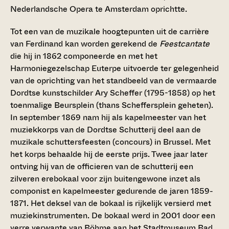
Nederlandsche Opera te Amsterdam oprichtte.
Tot een van de muzikale hoogtepunten uit de carrière
van Ferdinand kan worden gerekend de
Feestcantate
die hij in 1862 componeerde en met het
Harmoniegezelschap Euterpe uitvoerde ter gelegenheid
van de oprichting van het standbeeld van de vermaarde
Dordtse kunstschilder Ary Scheffer (1795-1858) op het
toenmalige Beursplein (thans Scheffersplein geheten).
In september 1869 nam hij als kapelmeester van het
muziekkorps van de Dordtse Schutterij deel aan de
muzikale schuttersfeesten (concours) in Brussel. Met
het korps behaalde hij de eerste prijs. Twee jaar later
ontving hij van de officieren van de schutterij een
zilveren erebokaal voor zijn buitengewone inzet als
componist en kapelmeester gedurende de jaren 1859-
1871. Het deksel van de bokaal is rijkelijk versierd met
muziekinstrumenten. De bokaal werd in 2001 door een
verre verwante van Böhme aan het Stadtmuseum Bad