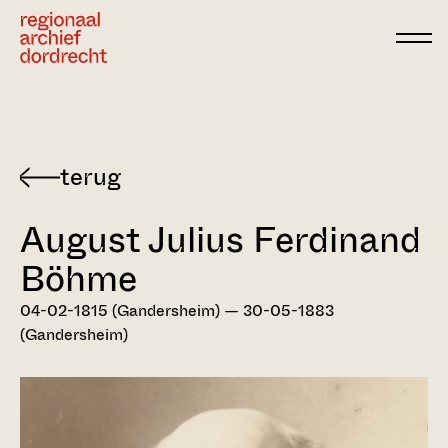
Ga direct naar de inhoud
Terug
naar
August Julius Ferdinand
Dordts
biografisch
Böhme
woordenboek
04-02-1815 (Gandersheim) — 30-05-1883
(Gandersheim)