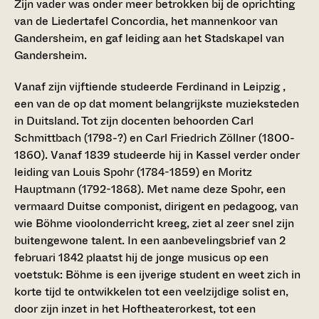
Zijn vader was onder meer betrokken bij de oprichting
van de Liedertafel Concordia, het mannenkoor van
Gandersheim, en gaf leiding aan het Stadskapel van
Gandersheim.
Vanaf zijn vijftiende studeerde Ferdinand in Leipzig ,
een van de op dat moment belangrijkste muzieksteden
in Duitsland. Tot zijn docenten behoorden Carl
Schmittbach (1798-?) en Carl Friedrich Zöllner (1800-
1860). Vanaf 1839 studeerde hij in Kassel verder onder
leiding van Louis Spohr (1784-1859) en Moritz
Hauptmann (1792-1868). Met name deze Spohr, een
vermaard Duitse componist, dirigent en pedagoog, van
wie Böhme vioolonderricht kreeg, ziet al zeer snel zijn
buitengewone talent. In een aanbevelingsbrief van 2
februari 1842 plaatst hij de jonge musicus op een
voetstuk: Böhme is een ijverige student en weet zich in
korte tijd te ontwikkelen tot een veelzijdige solist en,
door zijn inzet in het Hoftheaterorkest, tot een