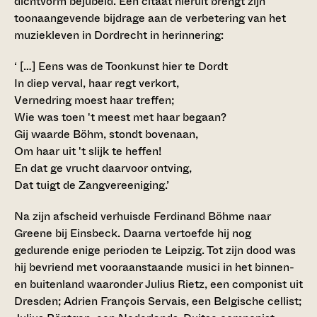
dichtvorm bejubeld. Een citaat hieruit brengt zijn
toonaangevende bijdrage aan de verbetering van het
muziekleven in Dordrecht in herinnering:
‘ […] Eens was de Toonkunst hier te Dordt
In diep verval, haar regt verkort,
Vernedring moest haar treffen;
Wie was toen 't meest met haar begaan?
Gij waarde Böhm, stondt bovenaan,
Om haar uit 't slijk te heffen!
En dat ge vrucht daarvoor ontving,
Dat tuigt de Zangvereeniging.’
Na zijn afscheid verhuisde Ferdinand Böhme naar
Greene bij Einsbeck. Daarna vertoefde hij nog
gedurende enige perioden te Leipzig. Tot zijn dood was
hij bevriend met vooraanstaande musici in het binnen-
en buitenland waaronder Julius Rietz, een componist uit
Dresden; Adrien François Servais, een Belgische cellist;