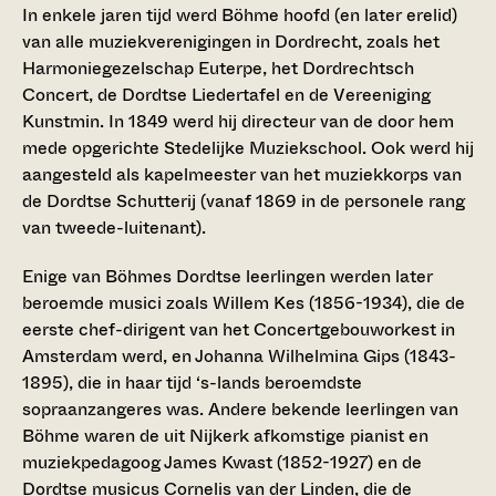
In enkele jaren tijd werd Böhme hoofd (en later erelid)
van alle muziekverenigingen in Dordrecht, zoals het
Harmoniegezelschap Euterpe, het Dordrechtsch
Concert, de Dordtse Liedertafel en de Vereeniging
Kunstmin. In 1849 werd hij directeur van de door hem
mede opgerichte Stedelijke Muziekschool. Ook werd hij
aangesteld als kapelmeester van het muziekkorps van
de Dordtse Schutterij (vanaf 1869 in de personele rang
van tweede-luitenant).
Enige van Böhmes Dordtse leerlingen werden later
beroemde musici zoals Willem Kes (1856-1934), die de
eerste chef-dirigent van het Concertgebouworkest in
Amsterdam werd, en Johanna Wilhelmina Gips (1843-
1895), die in haar tijd ‘s-lands beroemdste
sopraanzangeres was. Andere bekende leerlingen van
Böhme waren de uit Nijkerk afkomstige pianist en
muziekpedagoog James Kwast (1852-1927) en de
Dordtse musicus Cornelis van der Linden, die de