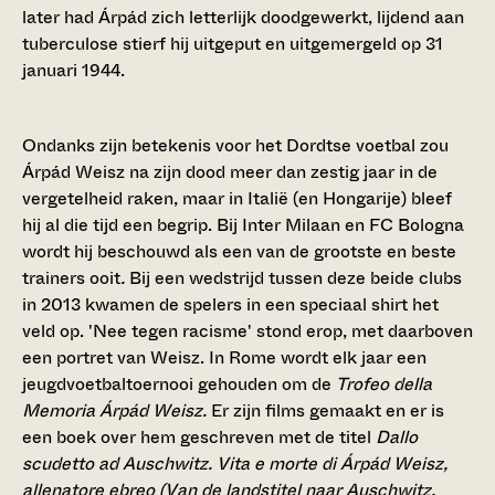
later had Árpád zich letterlijk doodgewerkt, lijdend aan
tuberculose stierf hij uitgeput en uitgemergeld op 31
januari 1944.
Ondanks zijn betekenis voor het Dordtse voetbal zou
Árpád Weisz na zijn dood meer dan zestig jaar in de
vergetelheid raken, maar in Italië (en Hongarije) bleef
hij al die tijd een begrip. Bij Inter Milaan en FC Bologna
wordt hij beschouwd als een van de grootste en beste
trainers ooit
.
Bij een wedstrijd tussen deze beide clubs
in 2013 kwamen de spelers in een speciaal shirt het
veld op. 'Nee tegen racisme' stond erop, met daarboven
een portret van Weisz. In Rome wordt elk jaar een
jeugdvoetbaltoernooi gehouden om de
Trofeo della
Memoria Árpád Weisz.
Er zijn films gemaakt en er is
een boek over hem geschreven met de titel
Dallo
scudetto ad Auschwitz. Vita e morte di Árpád Weisz,
allenatore ebreo (Van de landstitel naar Auschwitz.