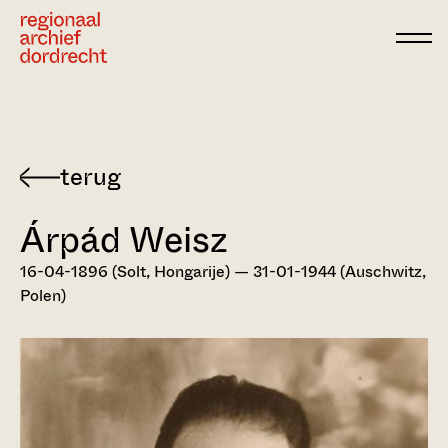
Ga direct naar de inhoud
Terug
naar
Árpád Weisz
Dordts
biografisch
16-04-1896 (Solt, Hongarije) — 31-01-1944 (Auschwitz,
woordenboek
Polen)