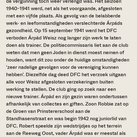
de vergunning toch weer verlengd was. Het seizoen
1940-1941 werd, net als het voorgaande, afgesloten
met een vijfde plaats. Als gevolg van de belabberde
werk- en leefomstandigheden verslechterde Árpáds
gezondheid. Op 15 september 1941 werd het DFC
verboden Árpád Weisz nog langer zijn werk te laten
doen als trainer. De politiecommissaris liet aan de club
weten dat men geen Joden in dienst moest nemen of
houden, want dit zou onder de huidige omstandigheden
'zeer nadelige gevolgen voor de vereniging kunnen
hebben'. Diezelfde dag deed DFC het verzoek uitgaan
alle voor Weisz afgesloten verzekeringen buiten
werking te stellen. De club ging op zoek naar een
nieuwe trainer. Árpád en zijn gezin waren ondertussen
afhankelijk van collectes en giften. Zoon Robbie zat op
de Groen van Prinstererschool aan de
Standhasenstraat en was begin 1942 nog juniorlid van
DFC. Robert speelde zijn wedstrijdjes op het terrein
aan de Reeweg Oost, vader Árpád was er meestal als