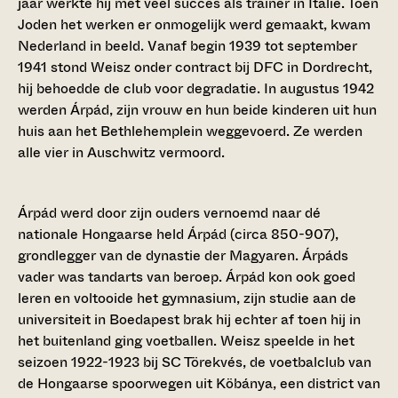
jaar werkte hij met veel succes als trainer in Italië. Toen
Joden het werken er onmogelijk werd gemaakt, kwam
Nederland in beeld. Vanaf begin 1939 tot september
1941 stond Weisz onder contract bij DFC in Dordrecht,
hij behoedde de club voor degradatie. In augustus 1942
werden Árpád, zijn vrouw en hun beide kinderen uit hun
huis aan het Bethlehemplein weggevoerd. Ze werden
alle vier in Auschwitz vermoord.
Árpád werd door zijn ouders vernoemd naar dé
nationale Hongaarse held Árpád (circa 850-907),
grondlegger van de dynastie der Magyaren. Árpáds
vader was tandarts van beroep. Árpád kon ook goed
leren en voltooide het gymnasium, zijn studie aan de
universiteit in Boedapest brak hij echter af toen hij in
het buitenland ging voetballen. Weisz speelde in het
seizoen 1922-1923 bij SC Törekvés, de voetbalclub van
de Hongaarse spoorwegen uit Köbánya, een district van