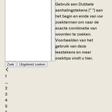
Gebruik een
Dubbele
aanhalingstekens (" ")
aan
het begin en einde van uw
zoektermen om naar de
exacte combinatie van
woorden te zoeken.
Voorbeelden van het
gebruik van deze
leestekens en meer
zoektips vindt u
hier
.
Zoek
Uitgebreid zoeken
1
...
2
3
4
5