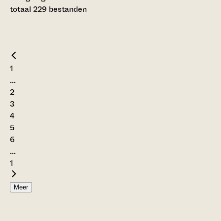
totaal 229 bestanden
1
...
2
3
4
5
6
...
1
Meer