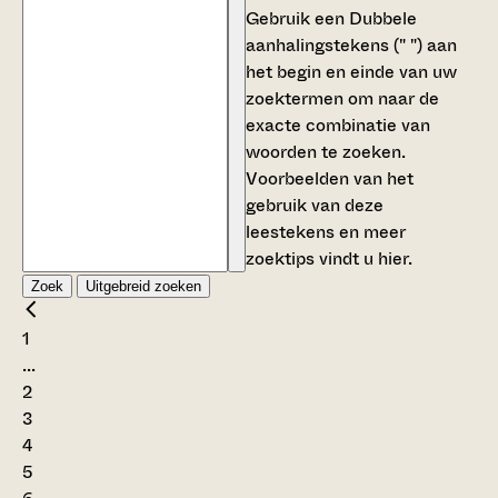
Gebruik een
Dubbele
aanhalingstekens (" ")
aan
het begin en einde van uw
zoektermen om naar de
exacte combinatie van
woorden te zoeken.
Voorbeelden van het
gebruik van deze
leestekens en meer
zoektips vindt u
hier
.
Zoek
Uitgebreid zoeken
1
...
2
3
4
5