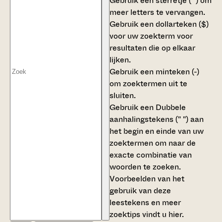
Gebruik een
sterretje (*)
om
meer letters te vervangen.
Gebruik een
dollarteken ($)
voor uw zoekterm voor
resultaten die op elkaar
lijken.
Gebruik een
minteken (-)
om zoektermen uit te
sluiten.
Gebruik een
Dubbele
aanhalingstekens (" ")
aan
het begin en einde van uw
zoektermen om naar de
exacte combinatie van
woorden te zoeken.
Voorbeelden van het
gebruik van deze
leestekens en meer
zoektips vindt u
hier
.