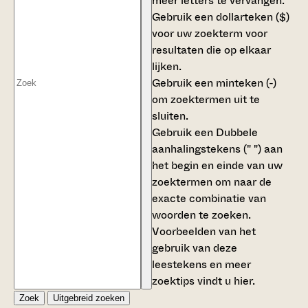
meer letters te vervangen.
Gebruik een
dollarteken ($)
voor uw zoekterm voor
resultaten die op elkaar
lijken.
Gebruik een
minteken (-)
om zoektermen uit te
sluiten.
Gebruik een
Dubbele
aanhalingstekens (" ")
aan
het begin en einde van uw
zoektermen om naar de
exacte combinatie van
woorden te zoeken.
Voorbeelden van het
gebruik van deze
leestekens en meer
zoektips vindt u
hier
.
Zoek
Uitgebreid zoeken