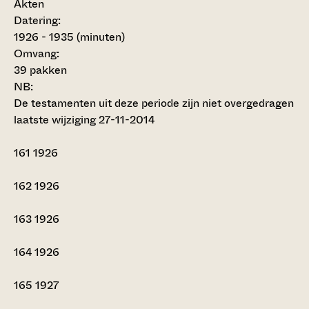
Akten
Datering
:
1926 - 1935 (minuten)
Omvang
:
39 pakken
NB
:
De testamenten uit deze periode zijn niet overgedragen
laatste wijziging 27-11-2014
161
1926
162
1926
163
1926
164
1926
165
1927