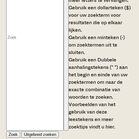
meer letters te vervangen.
Gebruik een
dollarteken ($)
voor uw zoekterm voor
resultaten die op elkaar
lijken.
Gebruik een
minteken (-)
om zoektermen uit te
sluiten.
Gebruik een
Dubbele
aanhalingstekens (" ")
aan
het begin en einde van uw
zoektermen om naar de
exacte combinatie van
woorden te zoeken.
Voorbeelden van het
gebruik van deze
leestekens en meer
zoektips vindt u
hier
.
Zoek
Uitgebreid zoeken