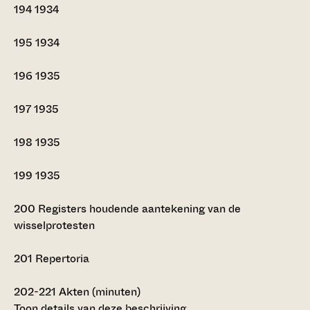
194
1934
195
1934
196
1935
197
1935
198
1935
199
1935
200
Registers houdende aantekening van de
wisselprotesten
201
Repertoria
202-221
Akten (minuten)
Toon details van deze beschrijving