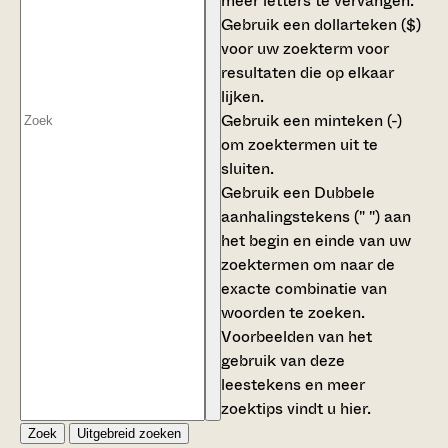
meer letters te vervangen.
Gebruik een
dollarteken ($)
voor uw zoekterm voor
resultaten die op elkaar
lijken.
Gebruik een
minteken (-)
om zoektermen uit te
sluiten.
Gebruik een
Dubbele
aanhalingstekens (" ")
aan
het begin en einde van uw
zoektermen om naar de
exacte combinatie van
woorden te zoeken.
Voorbeelden van het
gebruik van deze
leestekens en meer
zoektips vindt u
hier
.
Zoek
Uitgebreid zoeken