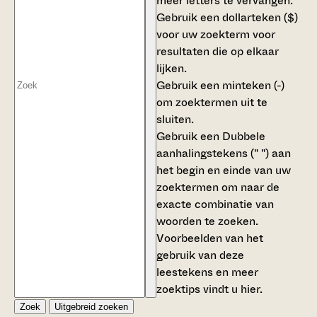
meer letters te vervangen.
Gebruik een
dollarteken ($)
voor uw zoekterm voor
resultaten die op elkaar
lijken.
Gebruik een
minteken (-)
om zoektermen uit te
sluiten.
Gebruik een
Dubbele
aanhalingstekens (" ")
aan
het begin en einde van uw
zoektermen om naar de
exacte combinatie van
woorden te zoeken.
Voorbeelden van het
gebruik van deze
leestekens en meer
zoektips vindt u
hier
.
Zoek
Uitgebreid zoeken