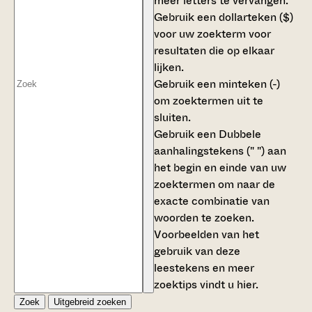
meer letters te vervangen.
Gebruik een
dollarteken ($)
voor uw zoekterm voor
resultaten die op elkaar
lijken.
Gebruik een
minteken (-)
om zoektermen uit te
sluiten.
Gebruik een
Dubbele
aanhalingstekens (" ")
aan
het begin en einde van uw
zoektermen om naar de
exacte combinatie van
woorden te zoeken.
Voorbeelden van het
gebruik van deze
leestekens en meer
zoektips vindt u
hier
.
Zoek
Uitgebreid zoeken