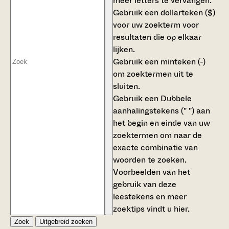
meer letters te vervangen.
Gebruik een
dollarteken ($)
voor uw zoekterm voor
resultaten die op elkaar
lijken.
Gebruik een
minteken (-)
om zoektermen uit te
sluiten.
Gebruik een
Dubbele
aanhalingstekens (" ")
aan
het begin en einde van uw
zoektermen om naar de
exacte combinatie van
woorden te zoeken.
Voorbeelden van het
gebruik van deze
leestekens en meer
zoektips vindt u
hier
.
Zoek
Uitgebreid zoeken