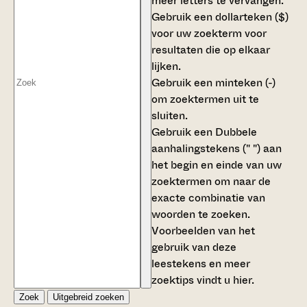
meer letters te vervangen.
Gebruik een
dollarteken ($)
voor uw zoekterm voor
resultaten die op elkaar
lijken.
Gebruik een
minteken (-)
om zoektermen uit te
sluiten.
Gebruik een
Dubbele
aanhalingstekens (" ")
aan
het begin en einde van uw
zoektermen om naar de
exacte combinatie van
woorden te zoeken.
Voorbeelden van het
gebruik van deze
leestekens en meer
zoektips vindt u
hier
.
Zoek
Uitgebreid zoeken