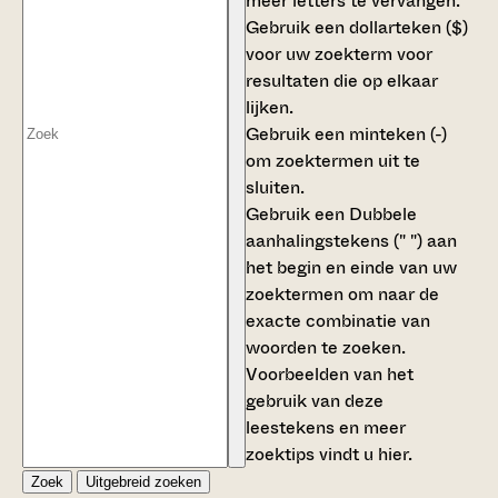
meer letters te vervangen.
Gebruik een
dollarteken ($)
voor uw zoekterm voor
resultaten die op elkaar
lijken.
Gebruik een
minteken (-)
om zoektermen uit te
sluiten.
Gebruik een
Dubbele
aanhalingstekens (" ")
aan
het begin en einde van uw
zoektermen om naar de
exacte combinatie van
woorden te zoeken.
Voorbeelden van het
gebruik van deze
leestekens en meer
zoektips vindt u
hier
.
Zoek
Uitgebreid zoeken