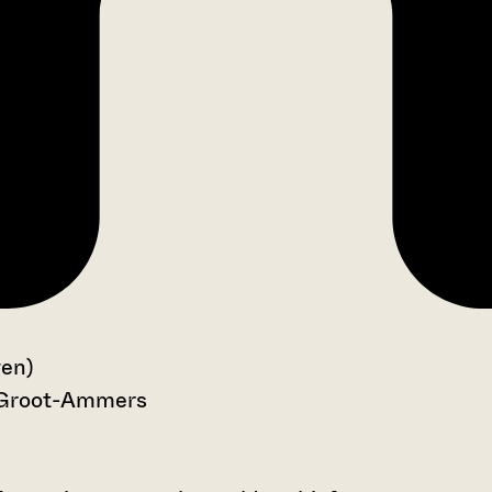
gen)
n Groot-Ammers