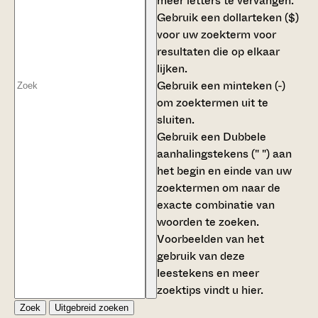
meer letters te vervangen.
Gebruik een
dollarteken ($)
voor uw zoekterm voor
resultaten die op elkaar
lijken.
Gebruik een
minteken (-)
om zoektermen uit te
sluiten.
Gebruik een
Dubbele
aanhalingstekens (" ")
aan
het begin en einde van uw
zoektermen om naar de
exacte combinatie van
woorden te zoeken.
Voorbeelden van het
gebruik van deze
leestekens en meer
zoektips vindt u
hier
.
Zoek
Uitgebreid zoeken