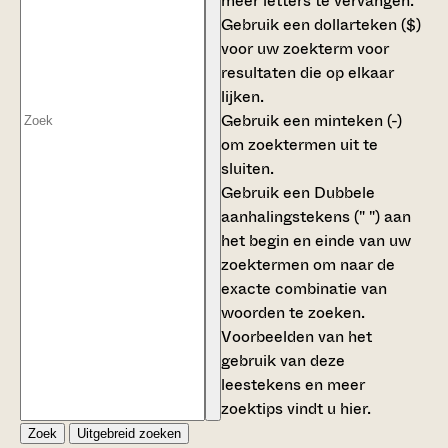
meer letters te vervangen.
Gebruik een
dollarteken ($)
voor uw zoekterm voor
resultaten die op elkaar
lijken.
Gebruik een
minteken (-)
om zoektermen uit te
sluiten.
Gebruik een
Dubbele
aanhalingstekens (" ")
aan
het begin en einde van uw
zoektermen om naar de
exacte combinatie van
woorden te zoeken.
Voorbeelden van het
gebruik van deze
leestekens en meer
zoektips vindt u
hier
.
Zoek
Uitgebreid zoeken