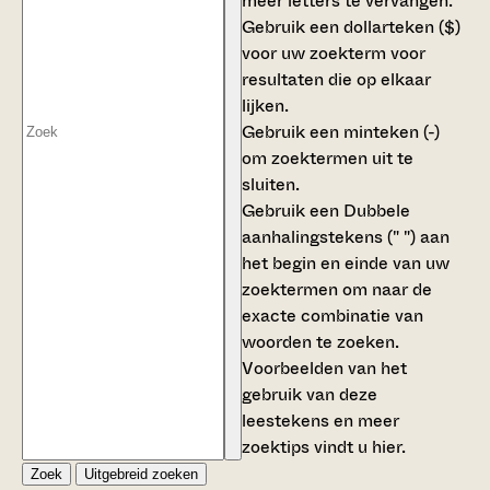
meer letters te vervangen.
Gebruik een
dollarteken ($)
voor uw zoekterm voor
resultaten die op elkaar
lijken.
Gebruik een
minteken (-)
om zoektermen uit te
sluiten.
Gebruik een
Dubbele
aanhalingstekens (" ")
aan
het begin en einde van uw
zoektermen om naar de
exacte combinatie van
woorden te zoeken.
Voorbeelden van het
gebruik van deze
leestekens en meer
zoektips vindt u
hier
.
Zoek
Uitgebreid zoeken