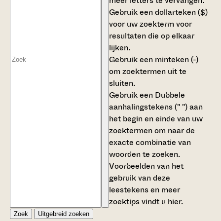
meer letters te vervangen.
Gebruik een
dollarteken ($)
voor uw zoekterm voor
resultaten die op elkaar
lijken.
Gebruik een
minteken (-)
om zoektermen uit te
sluiten.
Gebruik een
Dubbele
aanhalingstekens (" ")
aan
het begin en einde van uw
zoektermen om naar de
exacte combinatie van
woorden te zoeken.
Voorbeelden van het
gebruik van deze
leestekens en meer
zoektips vindt u
hier
.
Zoek
Uitgebreid zoeken