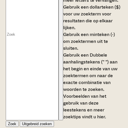
meer letters te vervangen.
Gebruik een
dollarteken ($)
voor uw zoekterm voor
resultaten die op elkaar
lijken.
Gebruik een
minteken (-)
om zoektermen uit te
sluiten.
Gebruik een
Dubbele
aanhalingstekens (" ")
aan
het begin en einde van uw
zoektermen om naar de
exacte combinatie van
woorden te zoeken.
Voorbeelden van het
gebruik van deze
leestekens en meer
zoektips vindt u
hier
.
Zoek
Uitgebreid zoeken