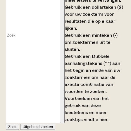
meer letters te vervangen.
Gebruik een
dollarteken ($)
voor uw zoekterm voor
resultaten die op elkaar
lijken.
Gebruik een
minteken (-)
om zoektermen uit te
sluiten.
Gebruik een
Dubbele
aanhalingstekens (" ")
aan
het begin en einde van uw
zoektermen om naar de
exacte combinatie van
woorden te zoeken.
Voorbeelden van het
gebruik van deze
leestekens en meer
zoektips vindt u
hier
.
Zoek
Uitgebreid zoeken