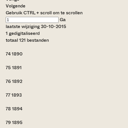
Volgende
Gebruik CTRL + scroll om te scrollen
Ga
laatste wijziging 30-10-2015
1 gedigitaliseerd
totaal 121 bestanden
74
1890
75
1891
76
1892
77
1893
78
1894
79
1895