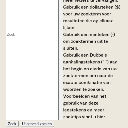
meer letters te vervangen.
Gebruik een
dollarteken ($)
voor uw zoekterm voor
resultaten die op elkaar
lijken.
Gebruik een
minteken (-)
om zoektermen uit te
sluiten.
Gebruik een
Dubbele
aanhalingstekens (" ")
aan
het begin en einde van uw
zoektermen om naar de
exacte combinatie van
woorden te zoeken.
Voorbeelden van het
gebruik van deze
leestekens en meer
zoektips vindt u
hier
.
Zoek
Uitgebreid zoeken