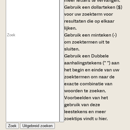
meer letters te vervangen.
Gebruik een
dollarteken ($)
voor uw zoekterm voor
resultaten die op elkaar
lijken.
Gebruik een
minteken (-)
om zoektermen uit te
sluiten.
Gebruik een
Dubbele
aanhalingstekens (" ")
aan
het begin en einde van uw
zoektermen om naar de
exacte combinatie van
woorden te zoeken.
Voorbeelden van het
gebruik van deze
leestekens en meer
zoektips vindt u
hier
.
Zoek
Uitgebreid zoeken