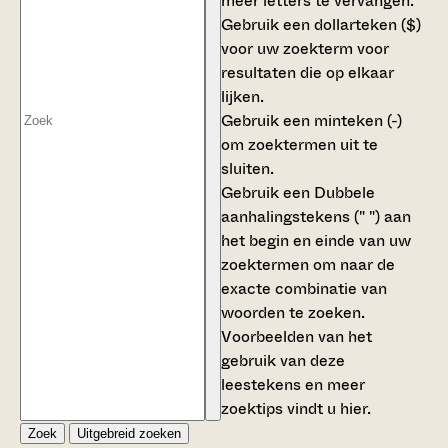
meer letters te vervangen.
Gebruik een
dollarteken ($)
voor uw zoekterm voor
resultaten die op elkaar
lijken.
Gebruik een
minteken (-)
om zoektermen uit te
sluiten.
Gebruik een
Dubbele
aanhalingstekens (" ")
aan
het begin en einde van uw
zoektermen om naar de
exacte combinatie van
woorden te zoeken.
Voorbeelden van het
gebruik van deze
leestekens en meer
zoektips vindt u
hier
.
Zoek
Uitgebreid zoeken