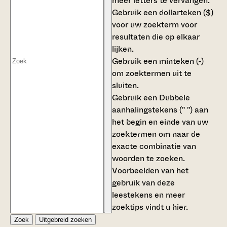
meer letters te vervangen.
Gebruik een
dollarteken ($)
voor uw zoekterm voor
resultaten die op elkaar
lijken.
Gebruik een
minteken (-)
om zoektermen uit te
sluiten.
Gebruik een
Dubbele
aanhalingstekens (" ")
aan
het begin en einde van uw
zoektermen om naar de
exacte combinatie van
woorden te zoeken.
Voorbeelden van het
gebruik van deze
leestekens en meer
zoektips vindt u
hier
.
Zoek
Uitgebreid zoeken