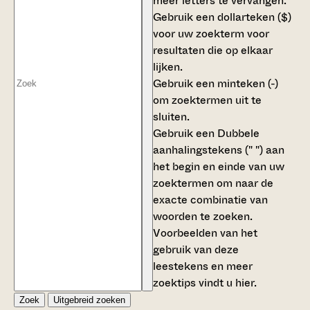
meer letters te vervangen.
Gebruik een
dollarteken ($)
voor uw zoekterm voor
resultaten die op elkaar
lijken.
Gebruik een
minteken (-)
om zoektermen uit te
sluiten.
Gebruik een
Dubbele
aanhalingstekens (" ")
aan
het begin en einde van uw
zoektermen om naar de
exacte combinatie van
woorden te zoeken.
Voorbeelden van het
gebruik van deze
leestekens en meer
zoektips vindt u
hier
.
Zoek
Uitgebreid zoeken