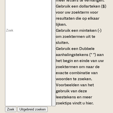
meer letters te vervangen.
Gebruik een
dollarteken ($)
voor uw zoekterm voor
resultaten die op elkaar
lijken.
Gebruik een
minteken (-)
om zoektermen uit te
sluiten.
Gebruik een
Dubbele
aanhalingstekens (" ")
aan
het begin en einde van uw
zoektermen om naar de
exacte combinatie van
woorden te zoeken.
Voorbeelden van het
gebruik van deze
leestekens en meer
zoektips vindt u
hier
.
Zoek
Uitgebreid zoeken