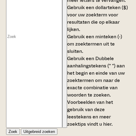
meer letters te vervangen.
Gebruik een
dollarteken ($)
voor uw zoekterm voor
resultaten die op elkaar
lijken.
Gebruik een
minteken (-)
om zoektermen uit te
sluiten.
Gebruik een
Dubbele
aanhalingstekens (" ")
aan
het begin en einde van uw
zoektermen om naar de
exacte combinatie van
woorden te zoeken.
Voorbeelden van het
gebruik van deze
leestekens en meer
zoektips vindt u
hier
.
Zoek
Uitgebreid zoeken