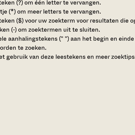
teken (?)
om één letter te vervangen.
tje (*)
om meer letters te vervangen.
teken ($)
voor uw zoekterm voor resultaten die op 
en (-)
om zoektermen uit te sluiten.
le aanhalingstekens (" ")
aan het begin en eind
orden te zoeken.
t gebruik van deze leestekens en meer zoektips