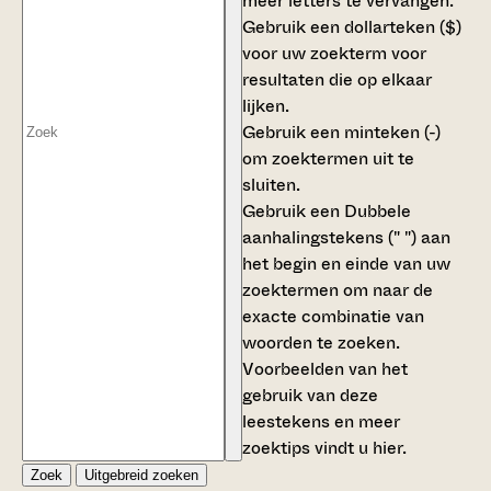
meer letters te vervangen.
Gebruik een
dollarteken ($)
voor uw zoekterm voor
resultaten die op elkaar
lijken.
Gebruik een
minteken (-)
om zoektermen uit te
sluiten.
Gebruik een
Dubbele
aanhalingstekens (" ")
aan
het begin en einde van uw
zoektermen om naar de
exacte combinatie van
woorden te zoeken.
Voorbeelden van het
gebruik van deze
leestekens en meer
zoektips vindt u
hier
.
Zoek
Uitgebreid zoeken